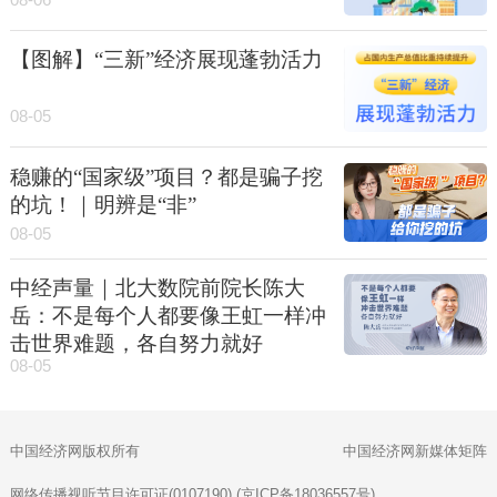
08-06
【图解】“三新”经济展现蓬勃活力
08-05
稳赚的“国家级”项目？都是骗子挖
的坑！｜明辨是“非”
08-05
中经声量｜北大数院前院长陈大
岳：不是每个人都要像王虹一样冲
击世界难题，各自努力就好
08-05
中国经济网版权所有
中国经济网新媒体矩阵
网络传播视听节目许可证(0107190) (京ICP备18036557号)