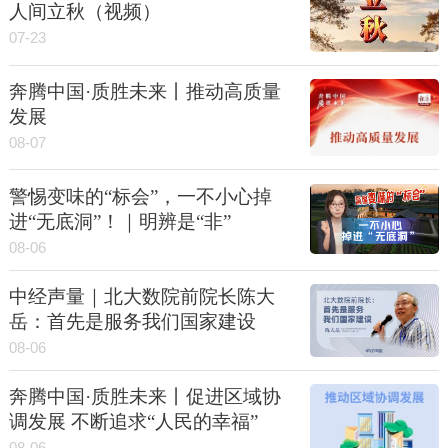
人间立秋（视频）
07-23
奔腾中国·质胜未来丨推动高质量
发展
08-07
警惕变味的“标会”，一不小心掉
进“无底洞”！｜明辨是“非”
08-06
中经声量｜北大数院前院长陈大
岳：首先是服务我们国家建设
08-06
奔腾中国·质胜未来丨促进区域协
调发展 不断追求“人民的幸福”