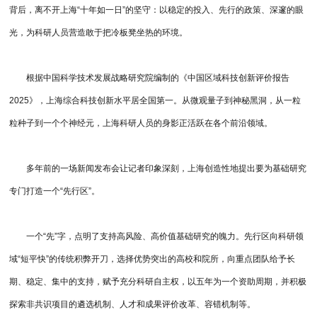
背后，离不开上海“十年如一日”的坚守：以稳定的投入、先行的政策、深邃的眼
光，为科研人员营造敢于把冷板凳坐热的环境。
根据中国科学技术发展战略研究院编制的《中国区域科技创新评价报告
2025》，上海综合科技创新水平居全国第一。从微观量子到神秘黑洞，从一粒
粒种子到一个个神经元，上海科研人员的身影正活跃在各个前沿领域。
多年前的一场新闻发布会让记者印象深刻，上海创造性地提出要为基础研究
专门打造一个“先行区”。
一个“先”字，点明了支持高风险、高价值基础研究的魄力。先行区向科研领
域“短平快”的传统积弊开刀，选择优势突出的高校和院所，向重点团队给予长
期、稳定、集中的支持，赋予充分科研自主权，以五年为一个资助周期，并积极
探索非共识项目的遴选机制、人才和成果评价改革、容错机制等。