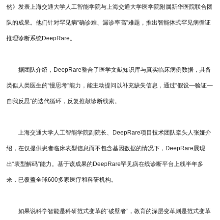
然》发表上海交通大学人工智能学院与上海交通大学医学院附属新华医院联合团
队的成果。他们针对罕见病“确诊难、漏诊率高”难题，推出智能体式罕见病循证
推理诊断系统DeepRare。
据团队介绍，DeepRare整合了医学文献知识库与真实临床病例数据，具备
类似人类医生的“慢思考”能力，能主动提问以补充缺失信息，通过“假设—验证—
自我反思”的迭代循环，反复推敲诊断线索。
上海交通大学人工智能学院副院长、DeepRare项目技术团队牵头人张娅介
绍，在仅提供患者临床表型信息而不包含基因数据的情况下，DeepRare展现
出“表型解码”能力。基于该成果的DeepRare罕见病在线诊断平台上线半年多
来，已覆盖全球600多家医疗和科研机构。
如果说科学智能是科研范式变革的“破壁者”，教育的深层变革则是范式变革