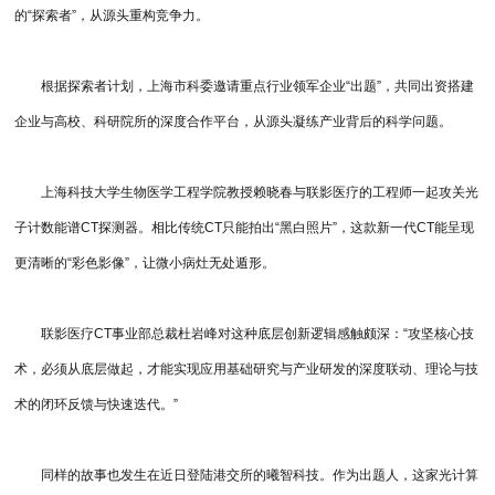
的“探索者”，从源头重构竞争力。
根据探索者计划，上海市科委邀请重点行业领军企业“出题”，共同出资搭建
企业与高校、科研院所的深度合作平台，从源头凝练产业背后的科学问题。
上海科技大学生物医学工程学院教授赖晓春与联影医疗的工程师一起攻关光
子计数能谱CT探测器。相比传统CT只能拍出“黑白照片”，这款新一代CT能呈现
更清晰的“彩色影像”，让微小病灶无处遁形。
联影医疗CT事业部总裁杜岩峰对这种底层创新逻辑感触颇深：“攻坚核心技
术，必须从底层做起，才能实现应用基础研究与产业研发的深度联动、理论与技
术的闭环反馈与快速迭代。”
同样的故事也发生在近日登陆港交所的曦智科技。作为出题人，这家光计算