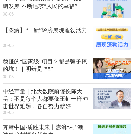
调发展 不断追求“人民的幸福”
08-06
【图解】“三新”经济展现蓬勃活力
08-05
稳赚的“国家级”项目？都是骗子挖
的坑！｜明辨是“非”
08-05
中经声量｜北大数院前院长陈大
岳：不是每个人都要像王虹一样冲
击世界难题，各自努力就好
08-05
奔腾中国·质胜未来丨澎湃“村”潮，