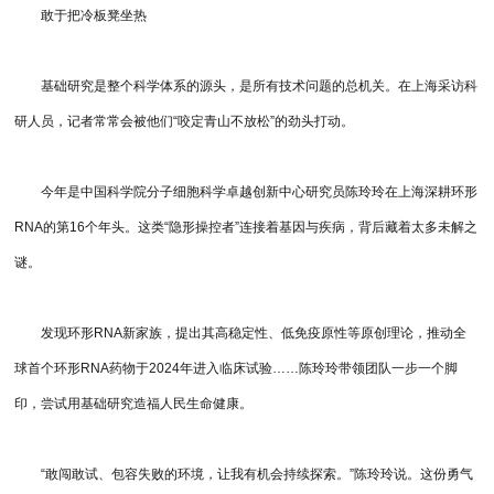
敢于把冷板凳坐热
基础研究是整个科学体系的源头，是所有技术问题的总机关。在上海采访科
研人员，记者常常会被他们“咬定青山不放松”的劲头打动。
今年是中国科学院分子细胞科学卓越创新中心研究员陈玲玲在上海深耕环形
RNA的第16个年头。这类“隐形操控者”连接着基因与疾病，背后藏着太多未解之
谜。
发现环形RNA新家族，提出其高稳定性、低免疫原性等原创理论，推动全
球首个环形RNA药物于2024年进入临床试验……陈玲玲带领团队一步一个脚
印，尝试用基础研究造福人民生命健康。
“敢闯敢试、包容失败的环境，让我有机会持续探索。”陈玲玲说。这份勇气