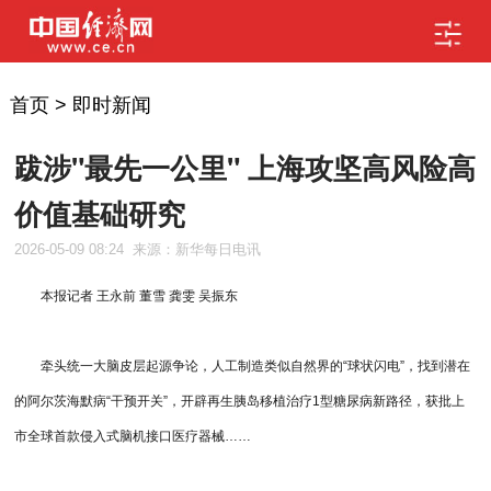
首页
>
即时新闻
跋涉"最先一公里" 上海攻坚高风险高
价值基础研究
2026-05-09 08:24
来源：新华每日电讯
本报记者 王永前 董雪 龚雯 吴振东
牵头统一大脑皮层起源争论，人工制造类似自然界的“球状闪电”，找到潜在
的阿尔茨海默病“干预开关”，开辟再生胰岛移植治疗1型糖尿病新路径，获批上
市全球首款侵入式脑机接口医疗器械……