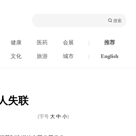
健康
医药
会展
|
推荐
文化
旅游
城市
|
English
人失联
[字号
大
中
小
]