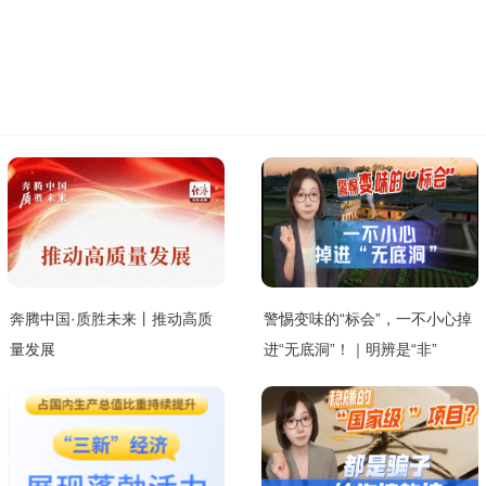
奔腾中国·质胜未来丨推动高质
警惕变味的“标会”，一不小心掉
量发展
进“无底洞”！｜明辨是“非”