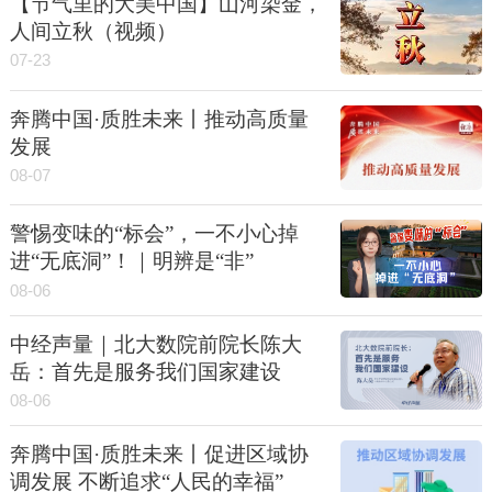
【节气里的大美中国】山河染金，
人间立秋（视频）
07-23
奔腾中国·质胜未来丨推动高质量
发展
08-07
警惕变味的“标会”，一不小心掉
进“无底洞”！｜明辨是“非”
08-06
中经声量｜北大数院前院长陈大
岳：首先是服务我们国家建设
08-06
奔腾中国·质胜未来丨促进区域协
调发展 不断追求“人民的幸福”