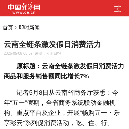
首页
>
即时新闻
云南全链条激发假日消费活力
2026-05-09 08:57
来源：云南日报
原标题：云南全链条激发假日消费活力
商品和服务销售额同比增长7%
记者5月8日从云南省商务厅获悉：今
年“五一”假期，全省商务系统联动金融机
构、重点平台及企业，开展“畅购五一・乐
享彩云”系列促消费活动，吃、住、行、