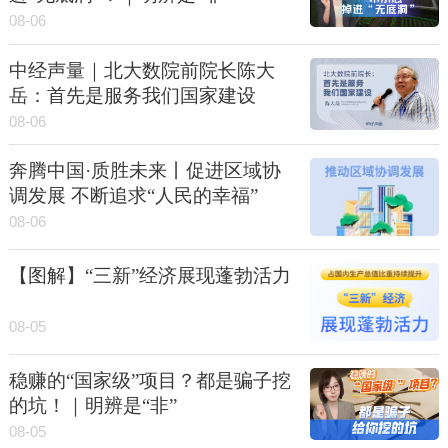
08-06
中经声量｜北大数院前院长陈大
岳：首先是服务我们国家建设
08-06
奔腾中国·质胜未来丨促进区域协
调发展 不断追求“人民的幸福”
08-06
【图解】“三新”经济展现蓬勃活力
08-05
稳赚的“国家级”项目？都是骗子挖
的坑！｜明辨是“非”
08-05