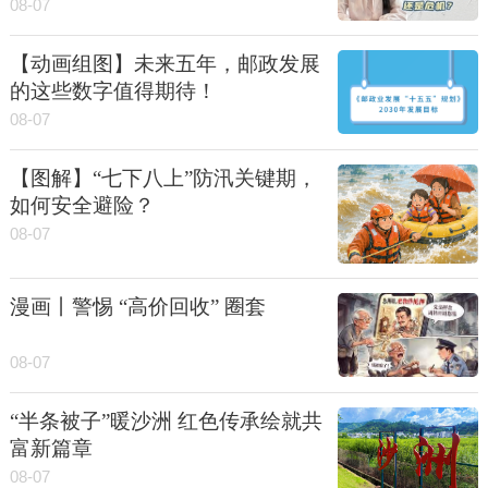
08-07
【动画组图】未来五年，邮政发展
的这些数字值得期待！
08-07
【图解】“七下八上”防汛关键期，
如何安全避险？
08-07
漫画丨警惕 “高价回收” 圈套
08-07
“半条被子”暖沙洲 红色传承绘就共
富新篇章
08-07