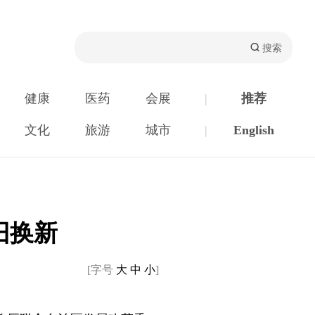
健康
医药
会展
|
推荐
文化
旅游
城市
|
English
旧换新
[字号
大
中
小
]