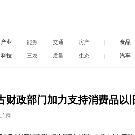
产业
能源
交通
房产
|
食品
科技
三农
质量
生态
|
汽车
古财政部门加力支持消费品以
央广网