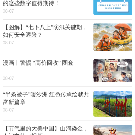
的这些数字值得期待！
08-07
【图解】“七下八上”防汛关键期，
如何安全避险？
08-07
漫画丨警惕 “高价回收” 圈套
08-07
“半条被子”暖沙洲 红色传承绘就共
富新篇章
08-07
【节气里的大美中国】山河染金，