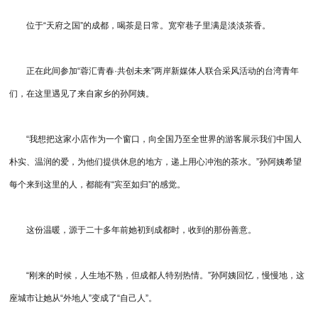
位于“天府之国”的成都，喝茶是日常。宽窄巷子里满是淡淡茶香。
正在此间参加“蓉汇青春·共创未来”两岸新媒体人联合采风活动的台湾青年
们，在这里遇见了来自家乡的孙阿姨。
“我想把这家小店作为一个窗口，向全国乃至全世界的游客展示我们中国人
朴实、温润的爱，为他们提供休息的地方，递上用心冲泡的茶水。”孙阿姨希望
每个来到这里的人，都能有“宾至如归”的感觉。
这份温暖，源于二十多年前她初到成都时，收到的那份善意。
“刚来的时候，人生地不熟，但成都人特别热情。”孙阿姨回忆，慢慢地，这
座城市让她从“外地人”变成了“自己人”。