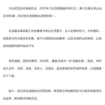
川台经贸合作基础扎实，2025年川台贸易额超500亿元；累计注册台资企业
近3000家；四川的台资规模位居西部第一。
在成都从事幼教工作的廖家兴来自台湾新竹，从小在眷村长大。大学期间，
他曾多次到大陆乡村支教。孩子们渴望知识的眼神，以及当地民众的热情，让他
真切感受到两岸血浓于水。
来到成都，是因为爱情。2018年，廖家兴成为一名“成都女婿”。他说，当时
自己没车、没房、没钱、没亲人、没朋友，是这座城市的开放和包容，让他慢慢
扎下了根。
如今，他已经在成都创办托育机构，希望把台湾幼教理念与大陆市场需求结
合起来，推动两岸幼教交流。