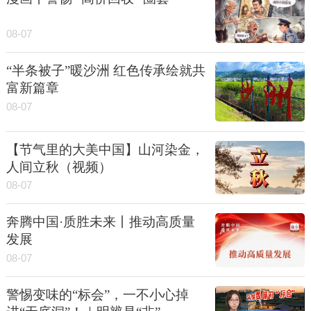
08-07
“半条被子”暖沙洲 红色传承绘就共
富新篇章
08-07
【节气里的大美中国】山河染金，
人间立秋（视频）
08-07
奔腾中国·质胜未来丨推动高质量
发展
08-07
警惕变味的“标会”，一不小心掉