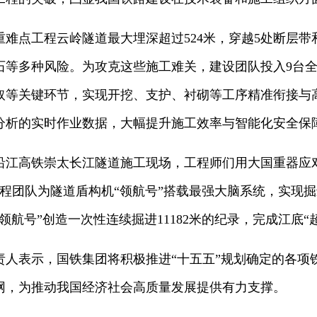
难点工程云岭隧道最大埋深超过524米，穿越5处断层带
石等多种风险。为攻克这些施工难关，建设团队投入9台
取等关键环节，实现开挖、支护、衬砌等工序精准衔接与
分析的实时作业数据，大幅提升施工效率与智能化安全保
沿江高铁崇太长江隧道施工现场，工程师们用大国重器应
工程团队为隧道盾构机“领航号”搭载最强大脑系统，实现
领航号”创造一次性连续掘进11182米的纪录，完成江底“
责人表示，国铁集团将积极推进“十五五”规划确定的各项
网，为推动我国经济社会高质量发展提供有力支撑。