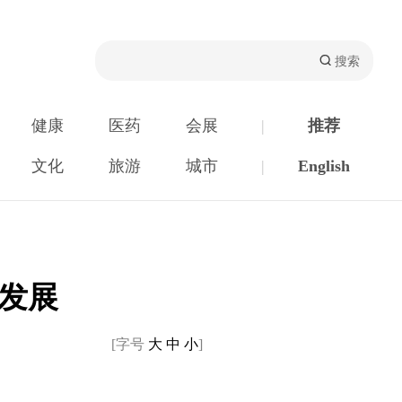
健康
医药
会展
|
推荐
文化
旅游
城市
|
English
发展
[字号
大
中
小
]