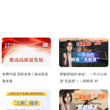
奔腾中国·质胜未来丨推动高质
警惕变味的“标会”，一不小心掉
量发展
进“无底洞”！｜明辨是“非”