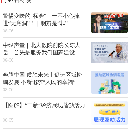
警惕变味的“标会”，一不小心掉
进“无底洞”！｜明辨是“非”
08-06
中经声量｜北大数院前院长陈大
岳：首先是服务我们国家建设
08-06
奔腾中国·质胜未来丨促进区域协
调发展 不断追求“人民的幸福”
08-06
【图解】“三新”经济展现蓬勃活力
08-05