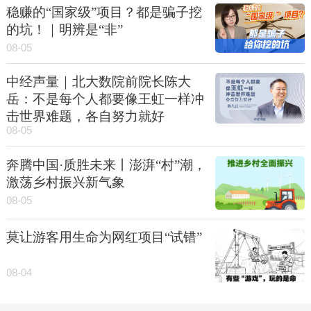
稳赚的“国家级”项目？都是骗子挖
的坑！｜明辨是“非”
08-05
中经声量｜北大数院前院长陈大
岳：不是每个人都要像王虹一样冲
击世界难题，各自努力就好
08-05
奔腾中国·质胜未来丨澎湃“村”潮，
激荡乡村振兴新气象
08-05
莫让游客用生命为网红项目“试错”
08-04