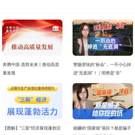
奔腾中国·质胜未来丨推动高质
警惕变味的“标会”，一不小心掉
量发展
进“无底洞”！｜明辨是“非”
【图解】“三新”经济展现蓬勃活
稳赚的“国家级”项目？都是骗子