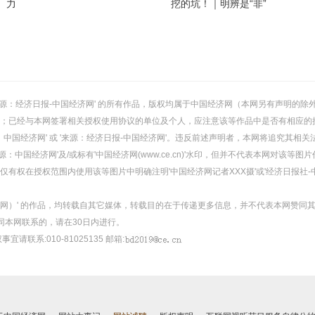
力
挖的坑！｜明辨是“非”
或 '来源：经济日报-中国经济网' 的所有作品，版权均属于中国经济网（本网另有声明
；已经与本网签署相关授权使用协议的单位及个人，应注意该等作品中是否有相应的
：中国经济网' 或 '来源：经济日报-中国经济网'。违反前述声明者，本网将追究其相关
：中国经济网'及/或标有'中国经济网(www.ce.cn)'水印，但并不代表本网对该
有权在授权范围内使用该等图片中明确注明'中国经济网记者XXX摄'或'经济日报社-
经济网）' 的作品，均转载自其它媒体，转载目的在于传递更多信息，并不代表本网赞同
同本网联系的，请在30日内进行。
事宜请联系:010-81025135 邮箱: