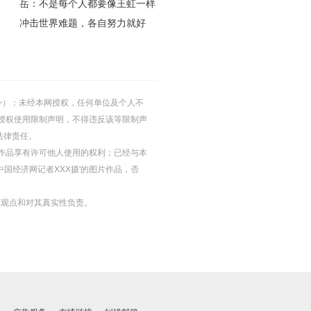
岳：不是每个人都要像王虹一样
冲击世界难题，各自努力就好
的除外）；未经本网授权，任何单位及个人不
授权使用限制声明，不得违反该等限制声
法律责任。
等图片作品享有许可他人使用的权利；已经与本
中国经济网记者XXX摄'的图片作品，否
其观点和对其真实性负责。