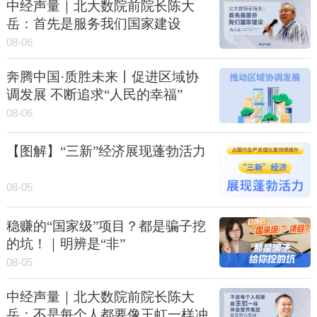
中经声量｜北大数院前院长陈大
岳：首先是服务我们国家建设
08-06
奔腾中国·质胜未来丨促进区域协
调发展 不断追求“人民的幸福”
08-06
【图解】“三新”经济展现蓬勃活力
08-05
稳赚的“国家级”项目？都是骗子挖
的坑！｜明辨是“非”
08-05
中经声量｜北大数院前院长陈大
岳：不是每个人都要像王虹一样冲