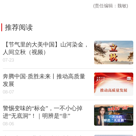
(责任编辑：魏敏)
推荐阅读
【节气里的大美中国】山河染金，
人间立秋（视频）
07-23
奔腾中国·质胜未来丨推动高质量
发展
08-07
警惕变味的“标会”，一不小心掉
进“无底洞”！｜明辨是“非”
08-06