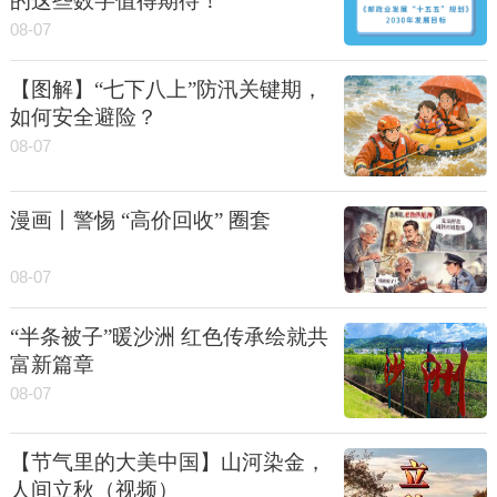
的这些数字值得期待！
08-07
【图解】“七下八上”防汛关键期，
如何安全避险？
08-07
漫画丨警惕 “高价回收” 圈套
08-07
“半条被子”暖沙洲 红色传承绘就共
富新篇章
08-07
【节气里的大美中国】山河染金，
人间立秋（视频）