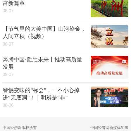
富新篇章
08-07
【节气里的大美中国】山河染金，
人间立秋（视频）
08-07
奔腾中国·质胜未来丨推动高质量
发展
08-07
警惕变味的“标会”，一不小心掉
进“无底洞”！｜明辨是“非”
08-06
中国经济网版权所有
中国经济网新媒体矩阵