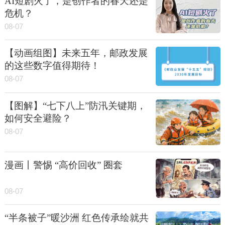
AI短剧火了，是创作者的春天还是
危机？
08-07
【动画组图】未来五年，邮政发展
的这些数字值得期待！
08-07
【图解】“七下八上”防汛关键期，
如何安全避险？
08-07
漫画丨警惕 “高价回收” 圈套
08-07
“半条被子”暖沙洲 红色传承绘就共