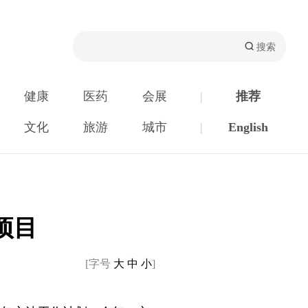
健康
医药
会展
|
推荐
文化
旅游
城市
|
English
项目
[字号
大
中
小
]