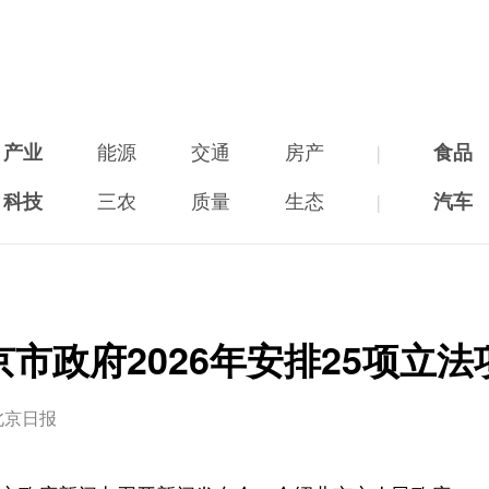
产业
能源
交通
房产
|
食品
科技
三农
质量
生态
|
汽车
京市政府2026年安排25项立法
北京日报