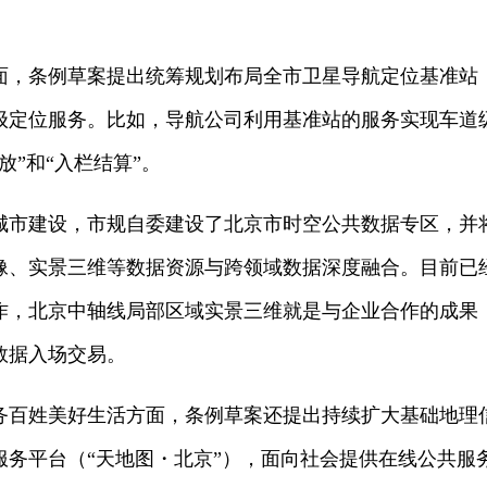
面，条例草案提出统筹规划布局全市卫星导航定位基准站
级定位服务。比如，导航公司利用基准站的服务实现车道
放”和“入栏结算”。
城市建设，市规自委建设了北京市时空公共数据专区，并
像、实景三维等数据资源与跨领域数据深度融合。目前已
作，北京中轴线局部区域实景三维就是与企业合作的成果
数据入场交易。
务百姓美好生活方面，条例草案还提出持续扩大基础地理
服务平台（“天地图・北京”），面向社会提供在线公共服