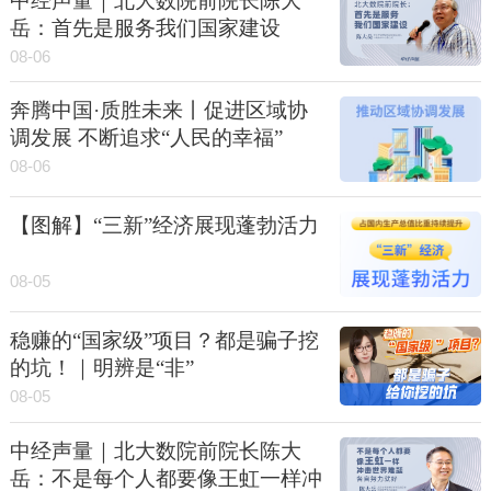
中经声量｜北大数院前院长陈大
岳：首先是服务我们国家建设
08-06
奔腾中国·质胜未来丨促进区域协
调发展 不断追求“人民的幸福”
08-06
【图解】“三新”经济展现蓬勃活力
08-05
稳赚的“国家级”项目？都是骗子挖
的坑！｜明辨是“非”
08-05
中经声量｜北大数院前院长陈大
岳：不是每个人都要像王虹一样冲