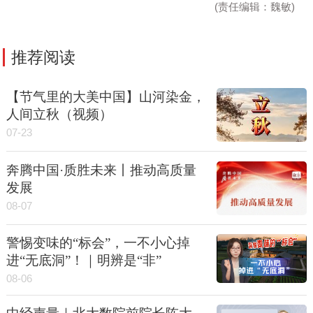
(责任编辑：魏敏)
推荐阅读
【节气里的大美中国】山河染金，
人间立秋（视频）
07-23
奔腾中国·质胜未来丨推动高质量
发展
08-07
警惕变味的“标会”，一不小心掉
进“无底洞”！｜明辨是“非”
08-06