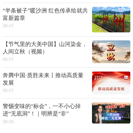
“半条被子”暖沙洲 红色传承绘就共
富新篇章
08-07
【节气里的大美中国】山河染金，
人间立秋（视频）
08-07
奔腾中国·质胜未来丨推动高质量
发展
08-07
警惕变味的“标会”，一不小心掉
进“无底洞”！｜明辨是“非”
08-06