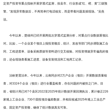
定资产投资等重点指标开展穿透式监测，按县市、行业形成“红、橙、黄”三级预
警。“发现异常数据后，不再简单打电话核实，而是带着问题直插现场。”吴燕
说。
今年以来，楚雄州已经开展两批次穿透式监测分析，对重点行业数据逐项比
对。比如，一个企业某个项目上报投资额后，统计、发改等部门同步调取施工合
同、工程进度单、设备采购票据等资料进行交叉核验。对投资增速异常偏高的项
目，还会现场查看施工进度、设备安装情况和工地用工记录。
治标更需治本。今年以来，云南同步对2万户企业（项目）开展数据质量核
查，对3324个企业（项目）进行全覆盖检查，存在问题的均被拒之门外。目
前，省统计局已对7个县区2022至2025年统计数据开展回溯执法，累计修正226
家规上工业企业、730个固投项目偏差数据，并相应核减2025年规上工业总产
值、固定资产投资额，确保了统计数据真实可靠。