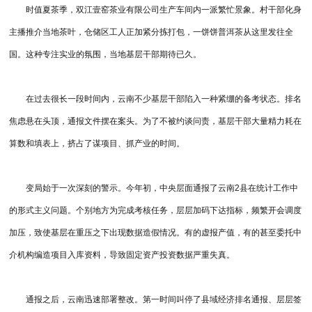
时值夏茶季，双江壹窑茶业有限公司生产车间内一派繁忙景象。村干部化身
主播推介当地茶叶，仓储区工人正加紧分拣打包，一饼饼普洱茶从这里发往全
国。这种专注实业的氛围，当地基层干部期待已久。
在过去很长一段时间内，云南不少基层干部陷入一种紧绷的备考状态。排名
焦虑悬在头顶，通报文件摆在案头。为了不被约谈问责，基层干部大量精力耗在
算数和填表上，挤占了谋项目、抓产业的时间。
变局始于一次深刻的警示。今年初，中央层面通报了云南2县在统计工作中
的形式主义问题。个别地方为完成考核任务，层层加码下达指标，频繁开会调度
加压，致使基层在重压之下出现数据造假情况。有的虚报产值，有的甚至委托中
介机构编造项目入库资料，导致固定资产投资数据严重失真。
通报之后，云南迅速部署整改。第一时间叫停了县域经济排名通报、层层签