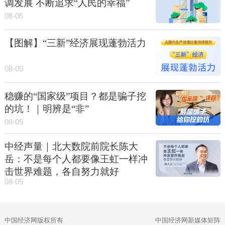
调发展 不断追求“人民的幸福”
08-06
【图解】“三新”经济展现蓬勃活力
08-05
稳赚的“国家级”项目？都是骗子挖
的坑！｜明辨是“非”
08-05
中经声量｜北大数院前院长陈大
岳：不是每个人都要像王虹一样冲
击世界难题，各自努力就好
08-05
中国经济网版权所有
中国经济网新媒体矩阵