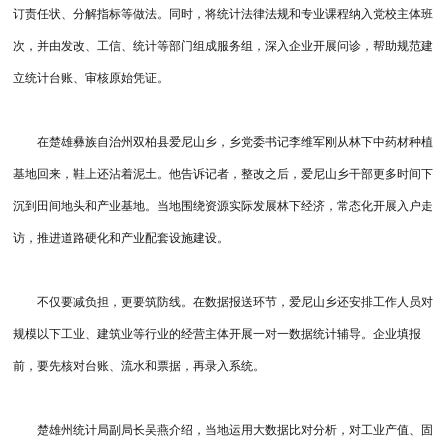
订责任状、分解指标等做法。同时，将统计法律法规和专业课程纳入党校主体班
次，并由发改、工信、统计等部门组成服务组，深入企业开展问诊，帮助规范建
立统计台账、审核原始凭证。
在楚雄彝族自治州双柏县爱尼山乡，乡党委书记李维军刚从林下中药材种植
基地回来，鞋上还沾着泥土。他告诉记者，整改之后，爱尼山乡干部更多时间下
沉到田间地头和产业基地。当地围绕资源实际发展林下经济，常态化开展入户走
访，推进道路硬化和产业配套设施建设。
不仅要减负担，更要筑防线。在数据报送环节，爱尼山乡还安排工作人员对
规模以下工业、建筑业等行业的经营主体开展一对一数据统计辅导。企业填报
前，要先核对台账、流水和票据，再录入系统。
楚雄州统计局副局长吴燕介绍，当地运用大数据比对分析，对工业产值、固