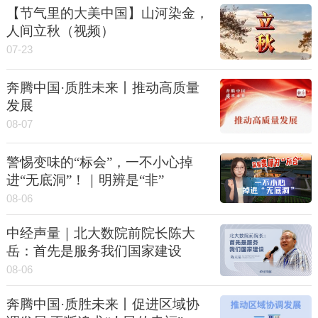
【节气里的大美中国】山河染金，
人间立秋（视频）
07-23
奔腾中国·质胜未来丨推动高质量
发展
08-07
警惕变味的“标会”，一不小心掉
进“无底洞”！｜明辨是“非”
08-06
中经声量｜北大数院前院长陈大
岳：首先是服务我们国家建设
08-06
奔腾中国·质胜未来丨促进区域协