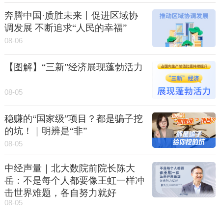
奔腾中国·质胜未来丨促进区域协
调发展 不断追求“人民的幸福”
08-06
【图解】“三新”经济展现蓬勃活力
08-05
稳赚的“国家级”项目？都是骗子挖
的坑！｜明辨是“非”
08-05
中经声量｜北大数院前院长陈大
岳：不是每个人都要像王虹一样冲
击世界难题，各自努力就好
08-05