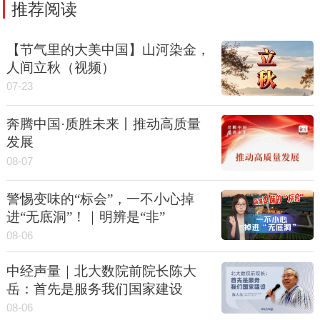
推荐阅读
【节气里的大美中国】山河染金，
人间立秋（视频）
07-23
奔腾中国·质胜未来丨推动高质量
发展
08-07
警惕变味的“标会”，一不小心掉
进“无底洞”！｜明辨是“非”
08-06
中经声量｜北大数院前院长陈大
岳：首先是服务我们国家建设
08-06