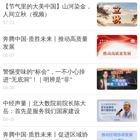
【节气里的大美中国】山河染金，
人间立秋（视频）
07-23
奔腾中国·质胜未来丨推动高质量
发展
08-07
警惕变味的“标会”，一不小心掉
进“无底洞”！｜明辨是“非”
08-06
中经声量｜北大数院前院长陈大
岳：首先是服务我们国家建设
08-06
奔腾中国·质胜未来丨促进区域协