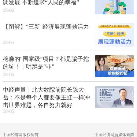
调发展 不断追求“人民的幸福”
08-06
【图解】“三新”经济展现蓬勃活力
08-05
稳赚的“国家级”项目？都是骗子挖
的坑！｜明辨是“非”
08-05
中经声量｜北大数院前院长陈大
岳：不是每个人都要像王虹一样冲
击世界难题，各自努力就好
08-05
中国经济网版权所有
中国经济网新媒体矩阵