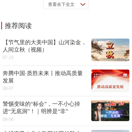
查看余下全文
推荐阅读
【节气里的大美中国】山河染金，
人间立秋（视频）
07-23
奔腾中国·质胜未来丨推动高质量
发展
08-07
警惕变味的“标会”，一不小心掉
进“无底洞”！｜明辨是“非”
08-06