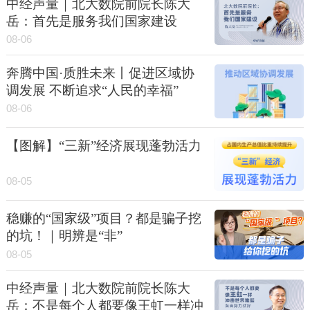
中经声量｜北大数院前院长陈大
岳：首先是服务我们国家建设
08-06
奔腾中国·质胜未来丨促进区域协
调发展 不断追求“人民的幸福”
08-06
【图解】“三新”经济展现蓬勃活力
08-05
稳赚的“国家级”项目？都是骗子挖
的坑！｜明辨是“非”
08-05
中经声量｜北大数院前院长陈大
岳：不是每个人都要像王虹一样冲