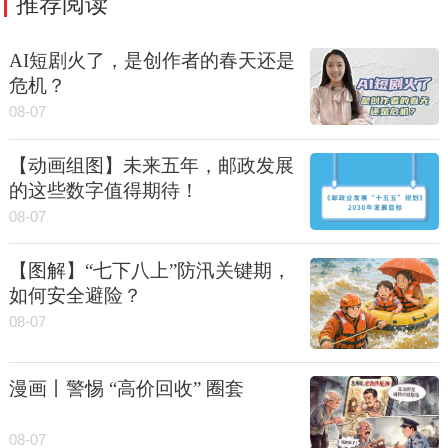
推荐阅读
AI短剧火了，是创作者的春天还是
危机？
08-07
【动画组图】未来五年，邮政发展
的这些数字值得期待！
08-07
【图解】“七下八上”防汛关键期，
如何安全避险？
08-07
漫画丨警惕 “高价回收” 圈套
08-07