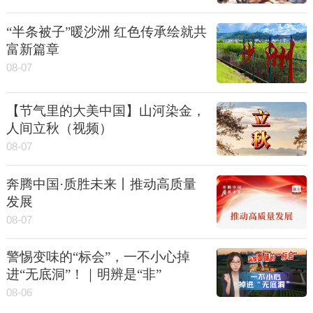
“半条被子”暖沙洲 红色传承绘就共
富新篇章
08-07
【节气里的大美中国】山河染金，
人间立秋（视频）
08-07
奔腾中国·质胜未来丨推动高质量
发展
08-07
警惕变味的“标会”，一不小心掉
进“无底洞”！｜明辨是“非”
08-06