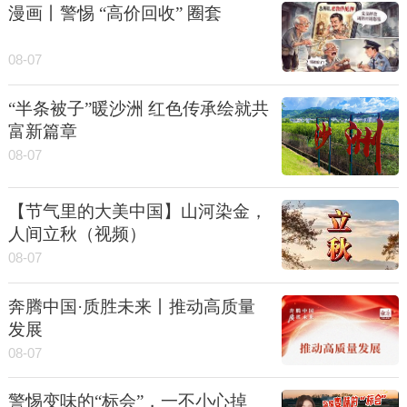
漫画丨警惕 “高价回收” 圈套
08-07
“半条被子”暖沙洲 红色传承绘就共
富新篇章
08-07
【节气里的大美中国】山河染金，
人间立秋（视频）
08-07
奔腾中国·质胜未来丨推动高质量
发展
08-07
警惕变味的“标会”，一不小心掉