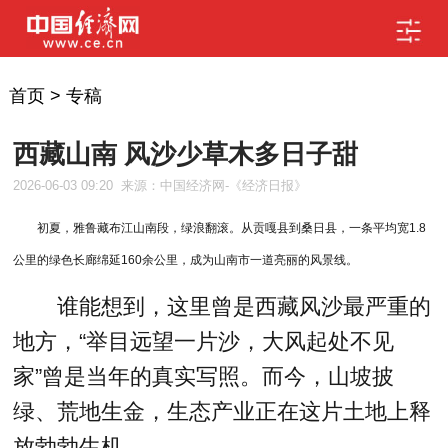
首页
>
专稿
西藏山南 风沙少草木多日子甜
2026-06-03 09:20
来源：中国经济网-《经济日报》
初夏，雅鲁藏布江山南段，绿浪翻滚。从贡嘎县到桑日县，一条平均宽1.8
公里的绿色长廊绵延160余公里，成为山南市一道亮丽的风景线。
谁能想到，这里曾是西藏风沙最严重的
地方，“举目远望一片沙，大风起处不见
家”曾是当年的真实写照。而今，山坡披
绿、荒地生金，生态产业正在这片土地上释
放勃勃生机。