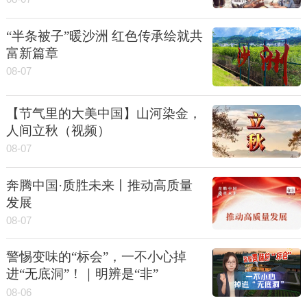
“半条被子”暖沙洲 红色传承绘就共
富新篇章
08-07
【节气里的大美中国】山河染金，
人间立秋（视频）
08-07
奔腾中国·质胜未来丨推动高质量
发展
08-07
警惕变味的“标会”，一不小心掉
进“无底洞”！｜明辨是“非”
08-06