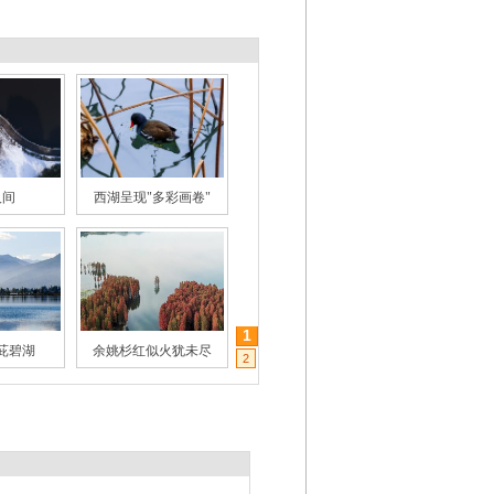
人间
西湖呈现"多彩画卷"
1
茈碧湖
余姚杉红似火犹未尽
2