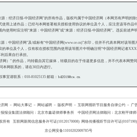
萨之肺”
官厅水库天鹅舞
秋日白鹭腾空比武
去杭州郊
或“来源：经济日报-中国经济网”的所有作品，版权均属于中国经济网（本网另有声明的
使用上述作品；已经与本网签署相关授权使用协议的单位及个人，应注意该等作品中
使用时应注明“来源：中国经济网”或“来源：经济日报-中国经济网”。违反前述声
：中国经济网”及/或标有“中国经济网(www.ce.cn)”水印，但并不代表本网对该
单位及个人，仅有权在授权范围内使用该等图片中明确注明“中国经济网记者XXX摄
不利后果自行承担。
国经济网）” 的作品，均转载自其它媒体，转载目的在于传递更多信息，并不代表本网赞
同本网联系的，请在30日内进行。
权事宜请联系：010-81025135 邮箱：
经济网
－
网站大事记
－
网站诚聘
－
版权声明
－
互联网视听节目服务自律公约
－
广
日报报业集团法律顾问：
北京市鑫诺律师事务所
中国经济网法律顾问：北京刚平律师
权所有
互联网新闻信息服务许可证(10120170008)
网络传播视听节目许可证(0107190)
京公网安备11010202009785号