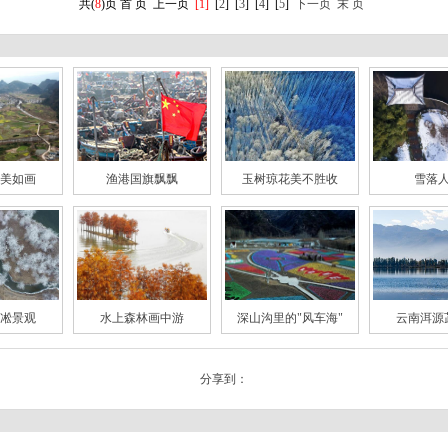
共(
8
)页
首 页
上一页
[1]
[
2
]
[
3
]
[
4
]
[
5
]
下一页
末 页
美如画
渔港国旗飘飘
玉树琼花美不胜收
雪落
凇景观
水上森林画中游
深山沟里的"风车海"
云南洱源
分享到：