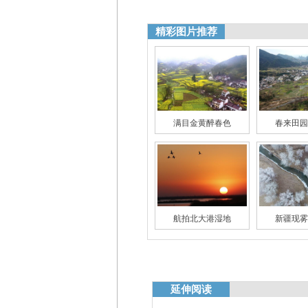
精彩图片推荐
满目金黄醉春色
春来田园
航拍北大港湿地
新疆现雾
延伸阅读