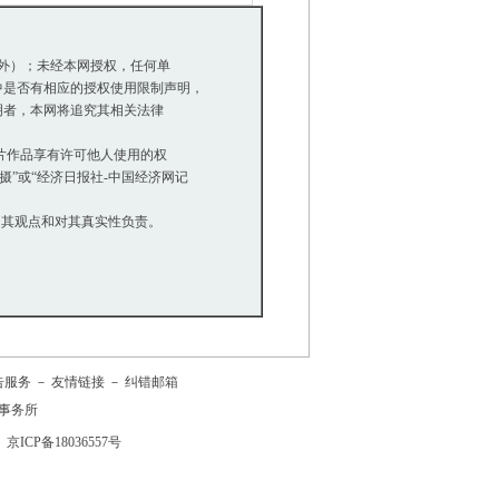
区看花海
云南古生村生态建设
除外）；未经本网授权，任何单
是否有相应的授权使用限制声明，
明者，本网将追究其相关法律
等图片作品享有许可他人使用的权
”或“经济日报社-中国经济网记
同其观点和对其真实性负责。
告服务
－
友情链接
－
纠错邮箱
事务所
京ICP备18036557号