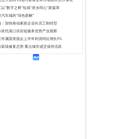
焦五大协同 内地与香港资本市场双向合作深化
江以“数字之桥”绘就“侨乡同心”新篇章
座汽车城的“绿色新解”
海：加快推动家政企业向员工制转型
东依托港口供应链服务优势产业观察
庆市属国资国企上半年利润同比增长9%
市延续修复态势 重点城市成交保持活跃