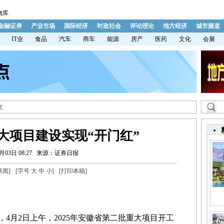
物库
金融证券
产业市场
国际经济
时政社会
评论理论
地方经济
城市频道
IT业
食品
汽车
商车
能源
房产
医药
文化
会展
文
大项目建设实现“开门红”
月03日 08:27
来源：证券日报
新闻
]
[字号
大
中
小
]
[
打印本稿
]
4月2日上午，2025年安徽省第二批重大项目开工