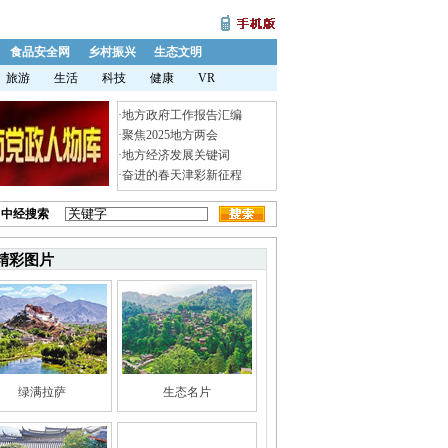
食品安全网
乡村振兴
生态文明
旅游
生活
科技
健康
VR
·
地方政府工作报告汇编
·
聚焦2025地方两会
·
地方经济发展关键词
·
奋进的春天津彩新征程
中经搜索
精彩图片
绿满拉萨
生态名片