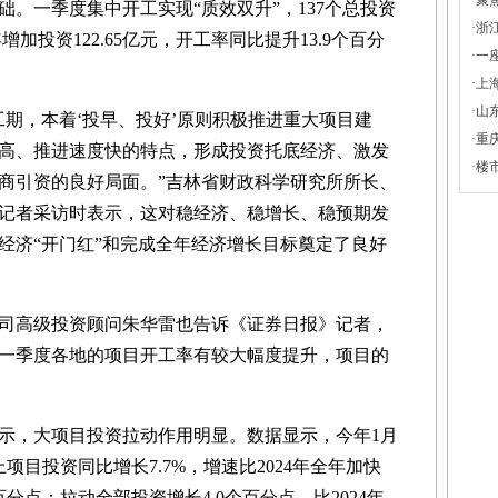
·
聚
。一季度集中开工实现“质效双升”，137个总投资
·
浙
增加投资122.65亿元，开工率同比提升13.9个百分
·
一
·
上
·
山
，本着‘投早、投好’原则积极推进重大项目建
·
重
高、推进速度快的特点，形成投资托底经济、激发
·
楼
商引资的良好局面。”吉林省财政科学研究所所长、
记者采访时表示，这对稳经济、稳增长、稳预期发
经济“开门红”和完成全年经济增长目标奠定了良好
高级投资顾问朱华雷也告诉《证券日报》记者，
一季度各地的项目开工率有较大幅度提升，项目的
，大项目投资拉动作用明显。数据显示，今年1月
项目投资同比增长7.7%，增速比2024年全年加快
百分点；拉动全部投资增长4.0个百分点，比2024年