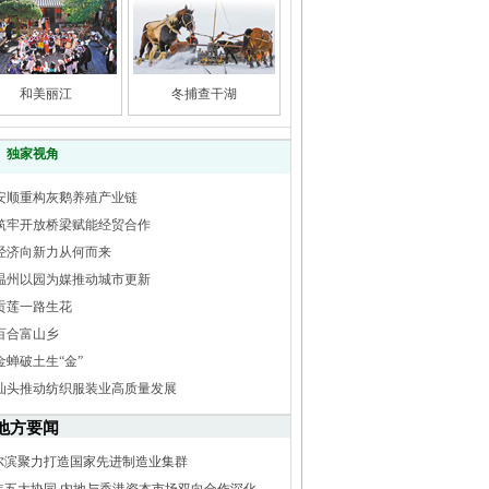
和美丽江
冬捕查干湖
独家视角
安顺重构灰鹅养殖产业链
筑牢开放桥梁赋能经贸合作
经济向新力从何而来
温州以园为媒推动城市更新
贡莲一路生花
百合富山乡
金蝉破土生“金”
汕头推动纺织服装业高质量发展
地方要闻
尔滨聚力打造国家先进制造业集群