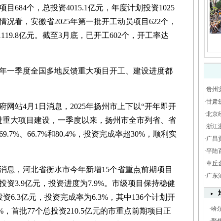
684个，总投资4015.1亿元，年度计划投资1025
况看，安徽省2025年第一批开工动员项目622个，
1119.8亿元。截至3月底，已开工602个，开工率达
一季度全国多地反馈重大项目开工、建设进度都
·
贵州
·
甘肃
站4月1日消息，2025年扬州市上下以“开年即开
·
北京
进重大项目建设，一季度以来，扬州市全市列省、省
·
浙江
7%、66.7%和80.4%，投资完成率超30%，顺利实
·
广昌
·
平陆
·
章丘
息，河北省衡水市今年新增15个省重点前期项目
·
广东
资3.9亿元，投资进度为7.9%。市级项目保持稳健
资6.3亿元，投资完成率为6.3%，其中136个计划开
·
哈
%，首批77个总投资210.5亿元的市重点前期项目正