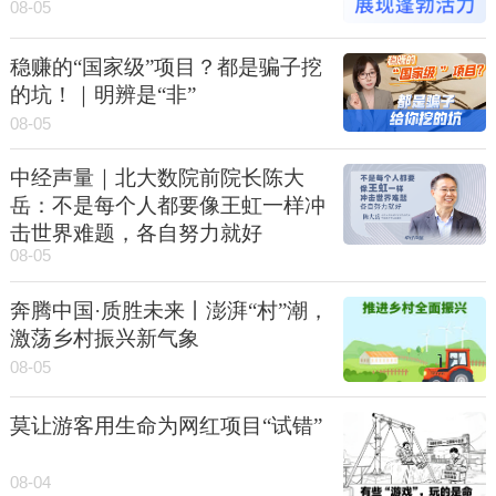
08-05
稳赚的“国家级”项目？都是骗子挖
的坑！｜明辨是“非”
08-05
中经声量｜北大数院前院长陈大
岳：不是每个人都要像王虹一样冲
击世界难题，各自努力就好
08-05
奔腾中国·质胜未来丨澎湃“村”潮，
激荡乡村振兴新气象
08-05
莫让游客用生命为网红项目“试错”
08-04