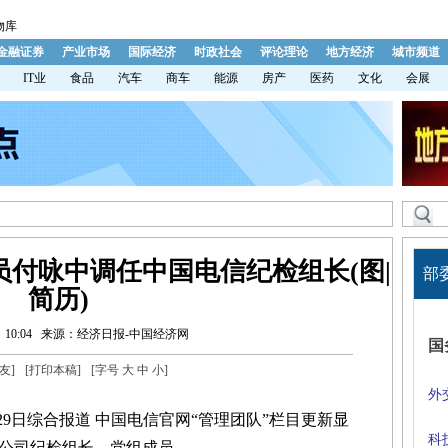
物库
金融证券
产业市场
国际经济
时政社会
评论理论
地方经济
城市频道
IT业
食品
汽车
商车
能源
房产
医药
文化
会展
付咏中调任中国电信纪检组长(图|
部
简历)
10:04
来源：经济日报-中国经济网
国
友
]
[
打印本稿
]
[字号
大
中
小
]
外
9日综合报道 中国电信官网“管理团队”栏目更新显
科
公司纪检组长、党组成员。