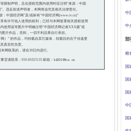
等限制声明，且在授权范围内使用时应注明“来源：中国
网”。违反前述声明者，本网将追究其相关法律责任。
中
国经济网”及/或标有“中国经济网(www.ce.cn)”
享有许可他人使用的权利；已经与本网签署相关授权使用
中
使用该等图片中明确注明“中国经济网记者XXX摄”或
”的图片作品，否则，一切不利后果自行承担。
经济网）” 的作品，均转载自其它媒体，转载目的在于传递更
部
其真实性负责。
本网联系的，请在30日内进行。
粮
事宜请联系：010-81025135 邮箱：
国
国
国
中
国
疾