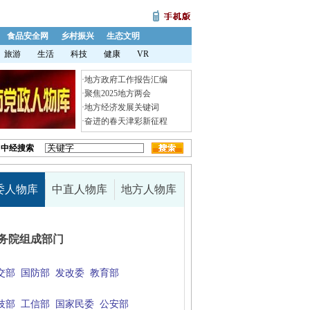
食品安全网
乡村振兴
生态文明
旅游
生活
科技
健康
VR
·
地方政府工作报告汇编
·
聚焦2025地方两会
·
地方经济发展关键词
·
奋进的春天津彩新征程
中经搜索
委人物库
中直人物库
地方人物库
务院组成部门
交部
国防部
发改委
教育部
技部
工信部
国家民委
公安部