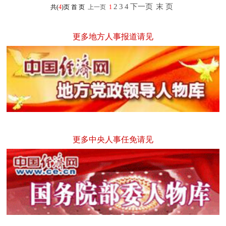
2
3
4
下一页
末 页
共(
4
)页
首 页
上一页
1
更多地方人事报道请见
更多中央人事任免请见