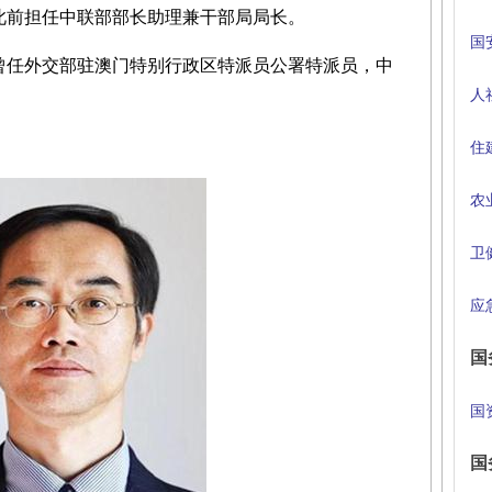
此前担任中联部部长助理兼干部局局长。
国
曾任外交部驻澳门特别行政区特派员公署特派员，中
人
住
农
卫
应
国
国
国