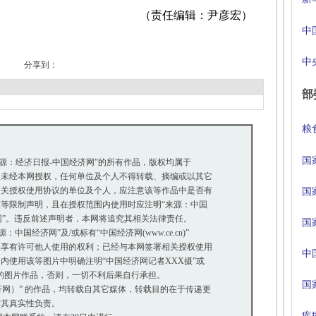
（责任编辑：尹彦宏）
中
中
分享到：
部
粮
国
来源：经济日报-中国经济网”的所有作品，版权均属于
未经本网授权，任何单位及个人不得转载、摘编或以其它
关授权使用协议的单位及个人，应注意该等作品中是否有
国
等限制声明，且在授权范围内使用时应注明“来源：中国
网”。违反前述声明者，本网将追究其相关法律责任。
国
国经济网”及/或标有“中国经济网(www.ce.cn)”
享有许可他人使用的权利；已经与本网签署相关授权使用
中
使用该等图片中明确注明“中国经济网记者XXX摄”或
”的图片作品，否则，一切不利后果自行承担。
国
经济网）” 的作品，均转载自其它媒体，转载目的在于传递更
其真实性负责。
疾