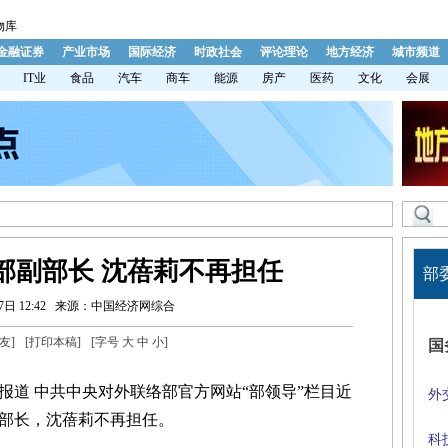
物库
金融证券
产业市场
国际经济
时政社会
评论理论
地方经济
城市频道
IT业
食品
汽车
商车
能源
房产
医药
文化
会展
部副部长 沈蓓莉不再担任
部
日 12:42
来源：中国经济网综合
友
]
[
打印本稿
]
[字号
大
中
小
]
国
报道 中共中央对外联络部官方网站“部领导”栏目近
外
部长，沈蓓莉不再担任。
科