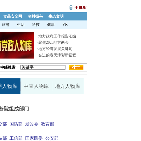
食品安全网
乡村振兴
生态文明
旅游
生活
科技
健康
VR
·
地方政府工作报告汇编
·
聚焦2025地方两会
·
地方经济发展关键词
·
奋进的春天津彩新征程
中经搜索
委人物库
中直人物库
地方人物库
务院组成部门
交部
国防部
发改委
教育部
技部
工信部
国家民委
公安部