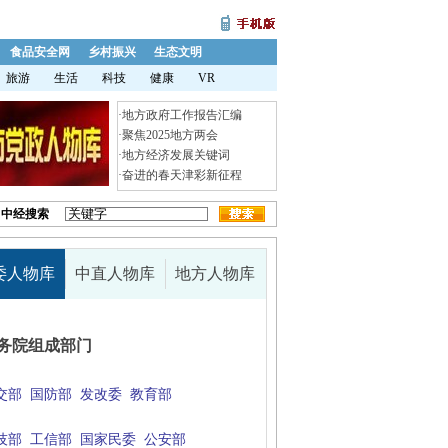
食品安全网
乡村振兴
生态文明
旅游
生活
科技
健康
VR
·
地方政府工作报告汇编
·
聚焦2025地方两会
·
地方经济发展关键词
·
奋进的春天津彩新征程
中经搜索
委人物库
中直人物库
地方人物库
务院组成部门
交部
国防部
发改委
教育部
技部
工信部
国家民委
公安部