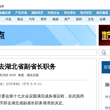
物库
金融证券
产业市场
国际经济
时政社会
评论理论
地方经济
城市频道
IT业
食品
汽车
商车
能源
房产
医药
文化
会展
去湖北省副省长职务
部
月29日 16:03
来源：湖北日报
友
]
[
打印本稿
]
[字号
大
中
小
]
国
大常委会第十七次会议圆满完成各项议程，在武昌闭
外
宇辞去湖北省副省长职务请求的决定。
科