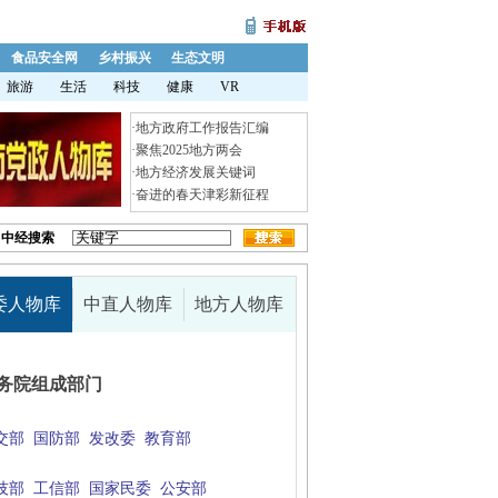
食品安全网
乡村振兴
生态文明
旅游
生活
科技
健康
VR
·
地方政府工作报告汇编
·
聚焦2025地方两会
·
地方经济发展关键词
·
奋进的春天津彩新征程
中经搜索
委人物库
中直人物库
地方人物库
务院组成部门
交部
国防部
发改委
教育部
技部
工信部
国家民委
公安部