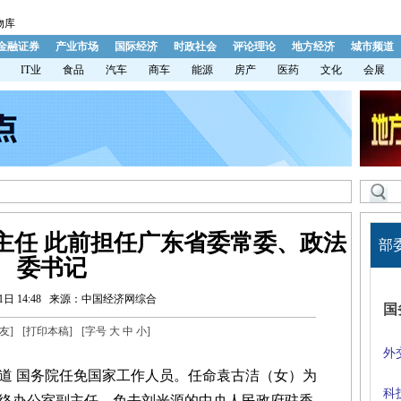
物库
金融证券
产业市场
国际经济
时政社会
评论理论
地方经济
城市频道
IT业
食品
汽车
商车
能源
房产
医药
文化
会展
主任 此前担任广东省委常委、政法
部
委书记
日 14:48
来源：中国经济网综合
国
友
]
[
打印本稿
]
[字号
大
中
小
]
外
报道 国务院任免国家工作人员。任命袁古洁（女）为
科
络办公室副主任。免去刘光源的中央人民政府驻香