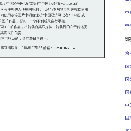
国经济网”及/或标有“中国经济网(www.ce.cn)”
享有许可他人使用的权利；已经与本网签署相关授权使用
中
使用该等图片中明确注明“中国经济网记者XXX摄”或
”的图片作品，否则，一切不利后果自行承担。
中
经济网）” 的作品，均转载自其它媒体，转载目的在于传递更
其真实性负责。
本网联系的，请在30日内进行。
部
事宜请联系：010-81025135 邮箱：
粮
国
国
国
中
国
疾