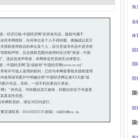
海
金
来源：经济日报-中国经济网”的所有作品，版权均属于
体
未经本网授权，任何单位及个人不得转载、摘编或以其它
关授权使用协议的单位及个人，应注意该等作品中是否有
国
等限制声明，且在授权范围内使用时应注明“来源：中国
网”。违反前述声明者，本网将追究其相关法律责任。
国
国经济网”及/或标有“中国经济网(www.ce.cn)”
享有许可他人使用的权利；已经与本网签署相关授权使用
使用该等图片中明确注明“中国经济网记者XXX摄”或
国
”的图片作品，否则，一切不利后果自行承担。
经济网）” 的作品，均转载自其它媒体，转载目的在于传递更
国
其真实性负责。
本网联系的，请在30日内进行。
国
事宜请联系：010-81025135 邮箱：
国
新