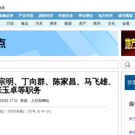
物库
金融证券
产业市场
国际经济
时政社会
评论理论
地方经济
城市频道
IT业
食品
汽车
商车
能源
房产
医药
文化
会展
宗明、丁向群、陈家昌、马飞雄、
部
张玉卓等职务
05日 17:52
来源：人社部网站
国
友
]
[
打印本稿
]
[字号
大
中
小
]
外
科