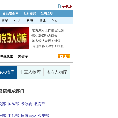
食品安全网
乡村振兴
生态文明
旅游
生活
科技
健康
VR
·
地方政府工作报告汇编
·
聚焦2025地方两会
·
地方经济发展关键词
·
奋进的春天津彩新征程
中经搜索
委人物库
中直人物库
地方人物库
务院组成部门
交部
国防部
发改委
教育部
技部
工信部
国家民委
公安部