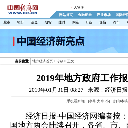
人物库
网站首页
金融证券
产业市场
国际经
股市
银行
基金
期货
理财
保险
IT业
食品
汽车
当前位置
地方经济首页
>
专稿
> 正文
2019年地方政府工作
2019年01月31日 08:27
来源：经济日报
[
手机看新闻
]
[字号
大
中
小
]
[
打印本稿
经济日报-中国经济网编者按：
国地方两会陆续召开，各省、市、自