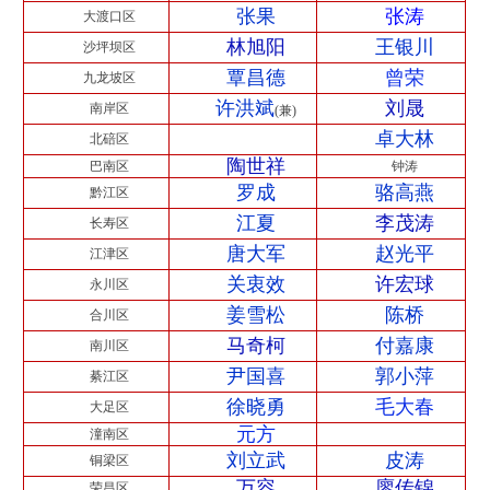
张果
张涛
大渡口区
林旭阳
王银川
沙坪坝区
覃昌德
曾荣
九龙坡区
许洪斌
刘晟
南岸区
(兼)
卓大林
北碚区
陶世祥
巴南区
钟涛
罗成
骆高燕
黔江区
江夏
李茂涛
长寿区
唐大军
赵光平
江津区
关衷效
许宏球
永川区
姜雪松
陈桥
合川区
马奇柯
付嘉康
南川区
尹国喜
郭小萍
綦江区
徐晓勇
毛大春
大足区
元方
潼南区
刘立武
皮涛
铜梁区
万容
廖传锦
荣昌区