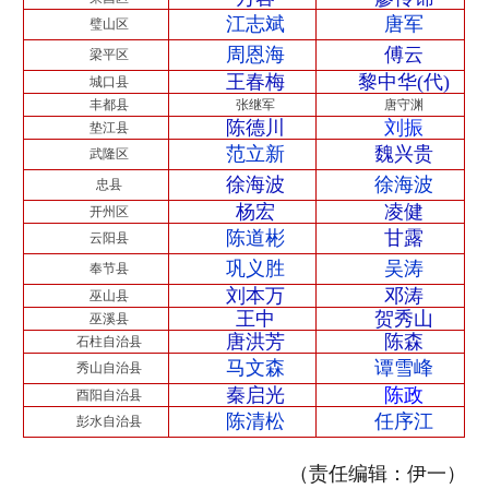
江志斌
唐军
璧山区
周恩海
傅云
梁平区
王春梅
黎中华
(代)
城口县
丰都县
张继军
唐守渊
陈德川
刘振
垫江县
范立新
魏兴贵
武隆区
徐海波
徐海波
忠县
杨宏
凌健
开州区
陈道彬
甘露
云阳县
巩义胜
吴涛
奉节县
刘本万
邓涛
巫山县
王中
贺秀山
巫溪县
唐洪芳
陈森
石柱自治县
马文森
谭雪峰
秀山自治县
秦启光
陈政
酉阳自治县
陈清松
任序江
彭水自治县
（责任编辑：伊一）