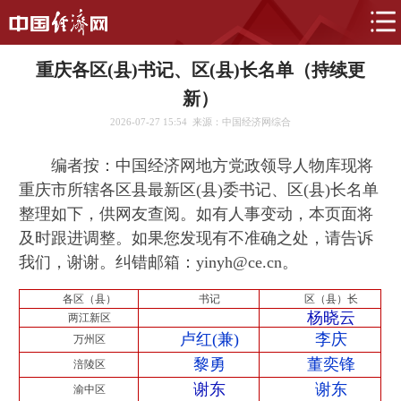
重庆各区(县)书记、区(县)长名单（持续更
新）
2026-07-27 15:54
来源：中国经济网综合
编者按：中国经济网
地方党政领导人物库
现将
重庆市所辖各区县最新区(县)委书记、区(县)长名单
整理如下，供网友查阅。如有人事变动，本页面将
及时跟进调整。如果您发现有不准确之处，请告诉
我们，谢谢。纠错邮箱：yinyh@ce.cn。
各区（县）
书记
区（县）长
杨晓云
两江新区
卢红(兼)
李庆
万州区
黎勇
董奕锋
涪陵区
谢东
谢东
渝中区