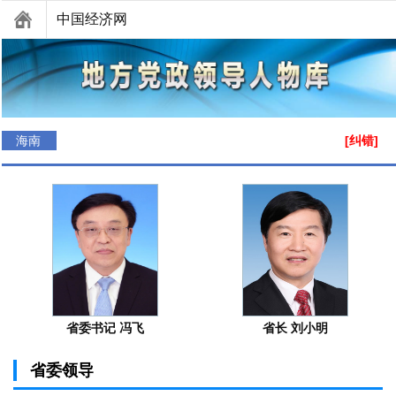
中国经济网
海南
[纠错]
省委书记 冯飞
省长 刘小明
省委领导