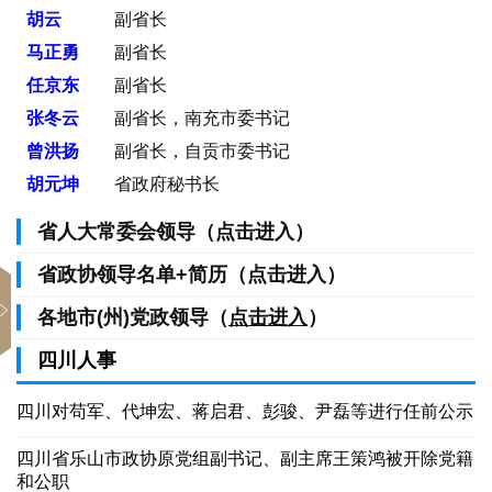
胡云
副省长
马正勇
副省长
任京东
副省长
张冬云
副省长，南充市委书记
曾洪扬
副省长，自贡市委书记
胡元坤
省政府秘书长
省人大常委会领导（点击进入）
省政协领导名单+简历（点击进入）
各地市(州)党政领导（
点击进入
）
四川人事
四川对苟军、代坤宏、蒋启君、彭骏、尹磊等进行任前公示
四川省乐山市政协原党组副书记、副主席王策鸿被开除党籍
和公职