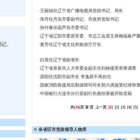
·
王丽娟任辽宁省广播电视局党组书记、局长
·
张丹任丹东市委副书记、市政府党组书记
·
孙付春任葫芦岛市委书记
·
辽宁省辽阳市委原常委、市总工会原主席梅福春严
书记、
·
黄芳任辽宁省文化和旅游厅厅长
·
白英任辽宁省副省长
·
辽宁省阜新市人大常委会副主任刘林接受审查调查
·
原阳任沈阳市副市长 李逸群不再担任
·
国家消防救援局后勤保障司司长郭六虎接受纪律审
·
中国银行大连市分行原副行长曲恒善被开除党籍
共(
34
)页
首 页
上一页
[1]
[
2
] [
3
] [
4
] [
5
]
各省区市党政领导人物库