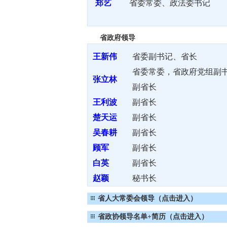
郑艺
省委常委、政法委书记
省政府领导
王新伟
省委副书记、省长
省委常委，省政府党组副
张立林
副省长
王利波
副省长
楚天运
副省长
吴春耕
副省长
顾军
副省长
白英
副省长
赵颖
秘书长
省人大常委会领导（点击进入）
省政协领导名单+简历（点击进入）