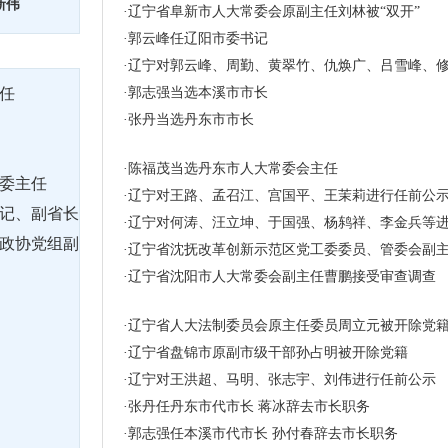
新伟
·
辽宁省阜新市人大常委会原副主任刘林被“双开”
·
郭云峰任辽阳市委书记
·
辽宁对郭云峰、周勤、黄翠竹、仇焕广、吕雪峰、
任
·
郭志强当选本溪市市长
·
张丹当选丹东市市长
·
陈福茂当选丹东市人大常委会主任
委主任
·
辽宁对王路、孟召江、宫国平、王茉莉进行任前公
记、副省长
·
辽宁对何涛、汪立坤、于国强、杨鸫祥、李金兵等
政协党组副
·
辽宁省沈抚改革创新示范区党工委委员、管委会副
·
辽宁省沈阳市人大常委会副主任曹鹏接受审查调查
·
辽宁省人大法制委员会原主任委员周立元被开除党
·
辽宁省盘锦市原副市级干部孙占明被开除党籍
·
辽宁对王洪超、马明、张志宇、刘伟进行任前公示
·
张丹任丹东市代市长 蒋冰辞去市长职务
·
郭志强任本溪市代市长 孙付春辞去市长职务