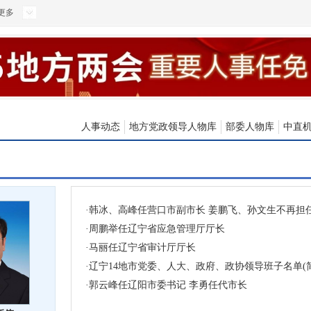
更多
人事动态
地方党政领导人物库
部委人物库
中直
·
韩冰、高峰任营口市副市长 姜鹏飞、孙文生不再担
·
周鹏举任辽宁省应急管理厅厅长
·
马丽任辽宁省审计厅厅长
·
辽宁14地市党委、人大、政府、政协领导班子名单(
·
郭云峰任辽阳市委书记 李勇任代市长