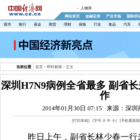
人物库
网站首页
金融证券
产业市场
国际经
股市
银行
基金
期货
理财
保险
IT业
食品
汽车
当前位置
首页
>
即时新闻
> 正文
深圳H7N9病例全省最多 副省
作
2014年01月30日 07:15
来源：深圳
[
打印本稿
]
[字号
大
中
小
]
[
手机看新闻
昨日上午，副省长林少春一行