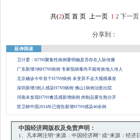
共(
2
)页
首 页
上一页
1
2
下一页
分享到：
延伸阅读
·
卫计委：H7N9聚集性病例要明确是否存在人际传播
·
广东新增3例H7N9病例 专家指病毒尚不能有效地人传人
·
北京确诊今年首个H7N9病例 未变异不会大规模暴发
·
深圳新增3例人感染H7N9病例 佛山1病例治愈出院
·
河南未发现H7N9禽流感新增病例 肉制品要生熟分开
·
世卫称中国2014年已报告新增H7N9感染40余例
中国经济网版权及免责声明：
1、凡本网注明“来源：中国经济网” 或“来源：经济