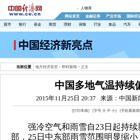
人物库
网站首页
金融证券
产业市场
国际经
股市
银行
基金
期货
理财
保险
IT业
食品
汽车
当前位置
地方经济首页
>
即时新闻
> 正文
中国多地气温持续
2015年11月25日 20:37
来源：中国新
[
打印本稿
]
[字号
大
中
小
]
[
手机看新闻
强冷空气和雨雪自23日起持续
部，25日中东部雨雪范围明显缩