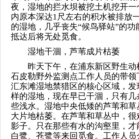
夜，湿地的拦水坝被挖土机挖开一
内原本深达1尺左右的积水被排放
的湿地，几乎丧失“候鸟驿站”的功
抵达后将无处觅食。
湿地干涸，芦苇成片枯萎
昨天下午，在浦东新区野生动
石皮勒野外监测点工作人员的带领
汇东滩湿地禁猎区的核心区域，发
样的湿地，现在早已干涸，只有几
些浅水。湿地中央低矮的芦苇和草
大片地枯萎。在芦苇和草丛中，很
影子。只在那些有水的沟壑里，才
白鹭、苍鹭等来回觅食。工作人员