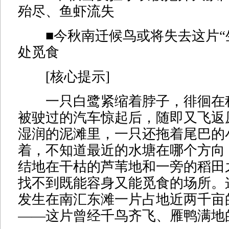
殆尽、鱼虾流失
■今秋南迁候鸟或将失去这片“
处觅食
[核心提示]
一只白鹭紧缩着脖子，徘徊在
被驶过的汽车惊起后，随即又飞返
湿润的泥滩里，一只还拖着尾巴的
着，不知道最近的水塘在哪个方向
结地在干枯的芦苇地和一旁的稻田
找不到既能容身又能觅食的场所。
发生在南汇东滩一片占地近两千亩
——这片曾经千鸟齐飞、雁鸭满地