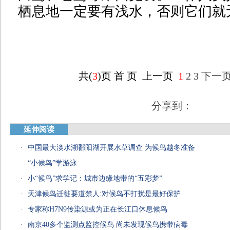
栖息地一定要有浅水，否则它们就
共(
3
)页
首 页
上一页
1
2
3
下一
分享到：
延伸阅读
·
中国最大淡水湖鄱阳湖开展水草调查 为候鸟越冬准备
·
“小候鸟”学游泳
·
小“候鸟”求学记：城市边缘地带的“五彩梦”
·
天津候鸟迁徙要道禁人:对候鸟不打扰是最好保护
·
专家称H7N9传染源或为正在长江口休息候鸟
·
南京40多个监测点监控候鸟 尚未发现候鸟携带病毒