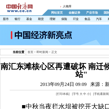
人物库
网站首页
金融证券
产业市场
国
股市
银行
基金
期货
理财
保险
IT业
食品
汽车
当前位置
首页
>
即时新闻
> 正文
南汇东滩核心区再遭破坏 南迁
站"
2013年09月24日 09:09
来源：
[
打印本稿
]
[字号
大
中
小
]
[
手机看新闻
■中秋当夜拦水坝被挖开大缺口