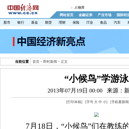
人物库
网站首页
金融证券
产业市场
国际经
股市
银行
基金
期货
理财
保险
IT业
食品
汽车
当前位置
首页
>
即时新闻
> 正文
“小候鸟”学游泳
2013年07月19日 00:00
来源：
[
打印本稿
]
[字号
大
中
小
]
[
手机看新闻
7月18日，“小候鸟”们在教练