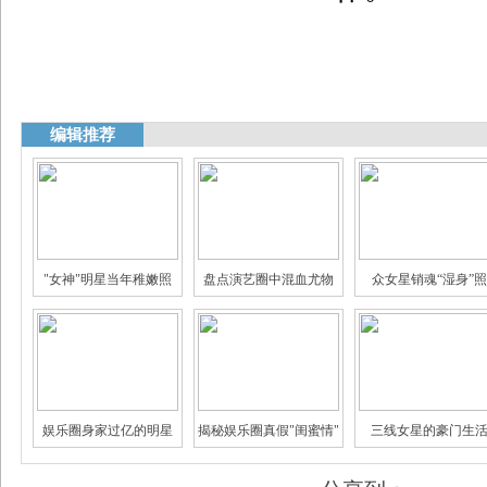
编辑推荐
"女神"明星当年稚嫩照
盘点演艺圈中混血尤物
众女星销魂“湿身”照
娱乐圈身家过亿的明星
揭秘娱乐圈真假"闺蜜情"
三线女星的豪门生