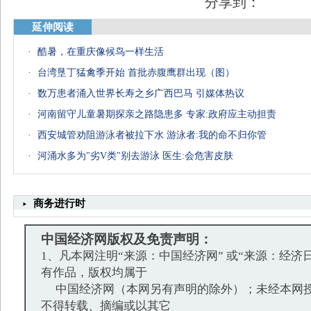
分享到：
延伸阅读
·
酷暑，在重庆像候鸟一样生活
盘点女星中的十大美腿
宅男女神素颜太坑爹
盘点港台“十大美腿”
·
台湾垦丁猛禽季开始 首批赤腹鹰群出现（图）
·
数万患者涌入世界长寿之乡广西巴马 引媒体热议
·
河南留守儿童暑期探亲之路隐患多 专家:政府应主动担责
·
西安城管劝阻游泳者被拉下水 游泳者:我的命不归你管
·
河涌水多为"劣V类"别去游泳 医生:会危害皮肤
商务进行时
中国经济网版权及免责声明：
1、凡本网注明“来源：中国经济网” 或“来源：经济
有作品，版权均属于
中国经济网（本网另有声明的除外）；未经本网授
不得转载、摘编或以其它