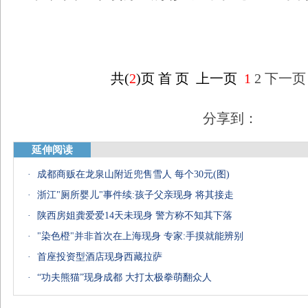
共(
2
)页
首 页
上一页
1
2
下一页
分享到：
延伸阅读
·
成都商贩在龙泉山附近兜售雪人 每个30元(图)
·
浙江"厕所婴儿"事件续:孩子父亲现身 将其接走
·
陕西房姐龚爱爱14天未现身 警方称不知其下落
·
"染色橙"并非首次在上海现身 专家:手摸就能辨别
·
首座投资型酒店现身西藏拉萨
·
“功夫熊猫”现身成都 大打太极拳萌翻众人