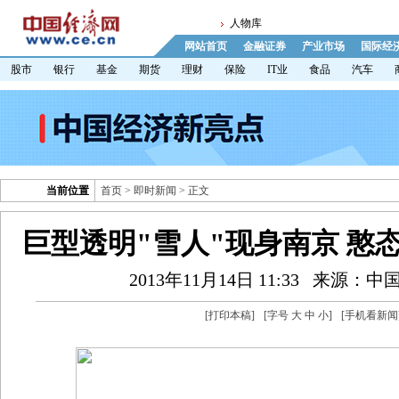
人物库
网站首页
金融证券
产业市场
国际经
股市
银行
基金
期货
理财
保险
IT业
食品
汽车
当前位置
首页
>
即时新闻
> 正文
巨型透明"雪人"现身南京 憨
2013年11月14日 11:33
来源：中
[
打印本稿
]
[字号
大
中
小
]
[
手机看新闻