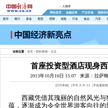
人物库
网站首页
金融证券
产业市场
国际经
股市
银行
基金
期货
理财
保险
IT业
食品
汽车
当前位置
首页
>
即时新闻
> 正文
首座投资型酒店现身西
2013年10月16日 15:07
来源：拉萨
[
打印本稿
]
[字号
大
中
小
]
[
手机看新闻
西藏凭借其瑰丽的自然风光与
蕴，逐渐成为令全世界游客向往的