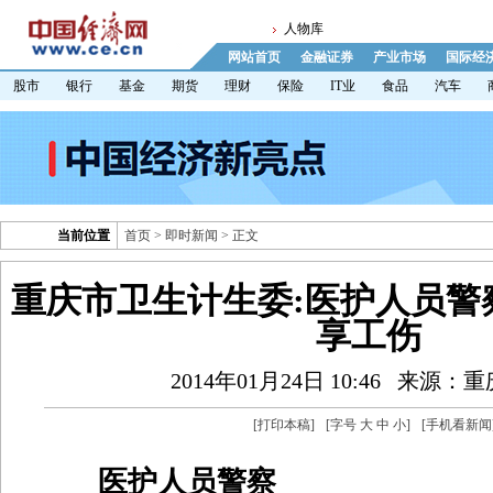
人物库
网站首页
金融证券
产业市场
国际经
股市
银行
基金
期货
理财
保险
IT业
食品
汽车
当前位置
首页
>
即时新闻
> 正文
重庆市卫生计生委:医护人员警
享工伤
2014年01月24日 10:46
来源：重
[
打印本稿
]
[字号
大
中
小
]
[
手机看新闻
医护人员警察