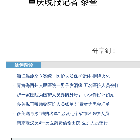
重庆晚报记者 黎奎
分享到：
延伸阅读
·
浙江温岭杀医案续：医护人员保护遗体 拒绝火化
·
青海海西州人民医院一男子发酒疯 五名医护人员被打
·
沪一家医院为医护人员办防身培训 小伙伴好评如潮
·
多美滋再曝贿赂医护人员账单 消费者为黑金埋单
·
多美滋再涉“贿赂名单” 涉及七个省市区医护人员
·
南京老汉欠4千元医药费偷偷出院 医护人员垫付