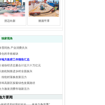
澄迈向新
潮涌平潭
独家视角
冰雪同热 产业消费共兴
粮仓的丰收秘诀
25年地方政府工作报告汇总
大省份经济总量合计近六十万亿元
长效机制推进乡村全面振兴
：传统村落焕发新活力
蚌埠高新区探索绿色发展路径
全力激发消费市场新活力
地方要闻
全年经济开好局起好步——各地力争首季“...