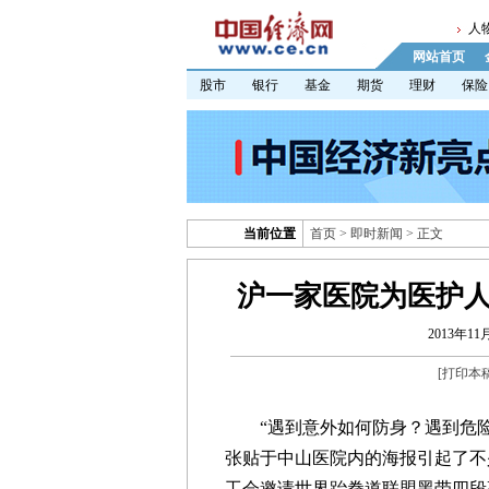
人
网站首页
股市
银行
基金
期货
理财
保险
当前位置
首页
>
即时新闻
> 正文
沪一家医院为医护人
2013年11月
[
打印本
“遇到意外如何防身？遇到危险
张贴于中山医院内的海报引起了不
工会邀请世界跆拳道联盟黑带四段