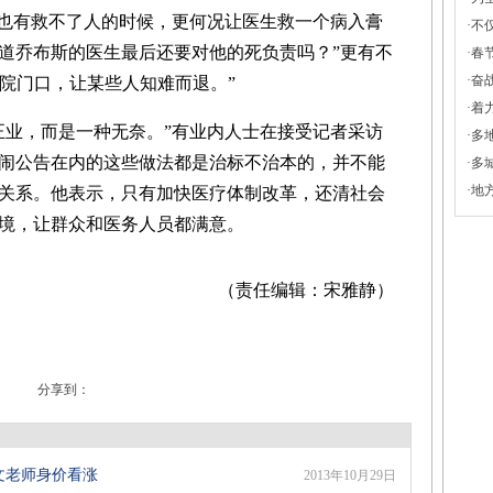
帝也有救不了人的时候，更何况让医生救一个病入膏
·
不仅
道乔布斯的医生最后还要对他的死负责吗？”更有不
·
春
·
奋战
医院门口，让某些人知难而退。”
·
着
业，而是一种无奈。”有业内人士在接受记者采访
·
多
闹公告在内的这些做法都是治标不治本的，并不能
·
多
·
地
关系。他表示，只有加快医疗体制改革，还清社会
境，让群众和医务人员都满意。
（责任编辑：宋雅静）
分享到：
文老师身价看涨
2013年10月29日