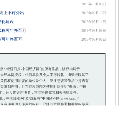
2013年10月08日
原则上不许外出
2013年09月18日
准化建设
2013年08月14日
号称可年挣百万
2013年08月08日
称可年挣百万
2013年08月08日
来源：经济日报-中国经济网”的所有作品，版权均属于
未经本网授权，任何单位及个人不得转载、摘编或以其它
关授权使用协议的单位及个人，应注意该等作品中是否有
等限制声明，且在授权范围内使用时应注明“来源：中国
网”。违反前述声明者，本网将追究其相关法律责任。
国经济网”及/或标有“中国经济网(www.ce.cn)”
享有许可他人使用的权利；已经与本网签署相关授权使用
使用该等图片中明确注明“中国经济网记者XXX摄”或
”的图片作品，否则，一切不利后果自行承担。
经济网）” 的作品，均转载自其它媒体，转载目的在于传递更
其真实性负责。