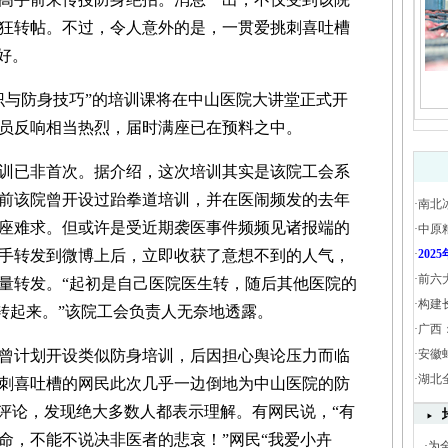
狂转帖。不过，令人意外的是，一贯爱挑刺喜吐槽
好。
与防身技巧”的培训课将在中山医院大讲堂正式开
员反响相当热烈，届时满座已在预料之中。
已非首次。据介绍，这次培训其实是该院工会系
前该院曾开设过跆拳道培训，并在医闹频发的去年
·
南北
座难求。但或许是受近期袭医事件频频见诸报端的
·
中原
手转发到微博上后，立即收获了意想不到的人气，
·
20
·
前六
量转发。“起初是自己医院医生转，随后其他医院的
·
构建
转起来。”该院工会负责人无奈地透露。
·
广西
计划开设类似防身培训，后因担心舆论压力而临
·
安徽
·
湖北
刺喜吐槽的网民此次几乎一边倒地为中山医院的防
友评论，发现绝大多数人都表示理解。有网民说，“有
命，不能不说决非医者的悲哀！”网民“我爱小卉
·
为