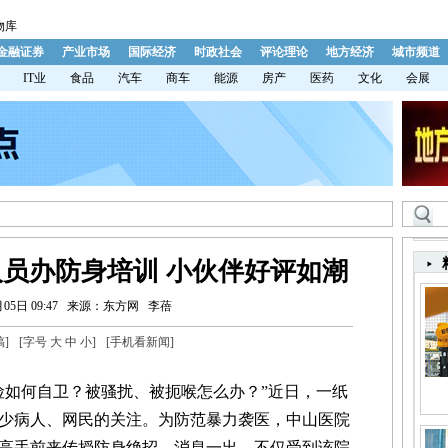
物库
金融证券
产业市场
国际经济
时政社会
评论理论
地方经济
城市频道
IT业
食品
汽车
商车
能源
房产
医药
文化
会展
员办防身培训 小伙伴好评如潮
05日 09:47
来源：东方网
李蓓
稿
]
[字号
大
中
小
]
[
手机看新闻
]
如何自卫？被骚扰、被扼喉怎么办？”近日，一纸
少病人、网民的关注。为防范暴力袭医，中山医院
高手前来传授防身绝招。消息一出，不仅受到该院