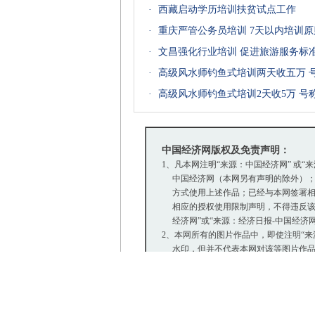
·
西藏启动学历培训扶贫试点工作
·
重庆严管公务员培训 7天以内培训
·
文昌强化行业培训 促进旅游服务标
·
高级风水师钓鱼式培训两天收五万 
·
高级风水师钓鱼式培训2天收5万 号
中国经济网版权及免责声明：
1、凡本网注明“来源：中国经济网” 或“
中国经济网（本网另有声明的除外）；
方式使用上述作品；已经与本网签署相
相应的授权使用限制声明，不得违反该
经济网”或“来源：经济日报-中国经济
2、本网所有的图片作品中，即使注明“来源：中
水印，但并不代表本网对该等图片作品
协议的单位及个人，仅有权在授权范围内
“经济日报社-中国经济网记者XXX摄
3、凡本网注明 “来源：XXX（非中国
多信息，并不代表本网赞同其观点和对