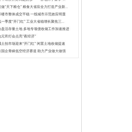
做"天下粮仓" 粮食大省应全力打造产业新...
节楼市整体成交平稳 一线城市示范效应明显
一季度“开门红” 工业大省稳增长聚焦三...
力盘活存量土地 多地专项债收储工作加速推进
地元宵灯会点亮“夜经济”
城土拍市场迎来“开门红” 闲置土地收储提速
方国企青睐低空经济赛道 助力产业做大做强