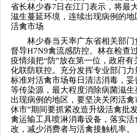
省长林少春7日在江门表示，将最
滋生蔓延环境，连续出现病例的地
活禽市场
林少春当天率广东省相关部门
督导H7N9禽流感防控。林在检查
疫情须把“防”放在第一位，政府有
化联防联控。充分发挥专业部门力
标准对活禽市场每日清洁消毒，妥
等传染源，最大程度消除病菌滋生
出现病例的地区，要坚决关闭活禽
休市”期间要抓紧改造升级活禽批
禽运输工具喷淋消毒设备，落实活
改，减少消费者与活禽接触机率。