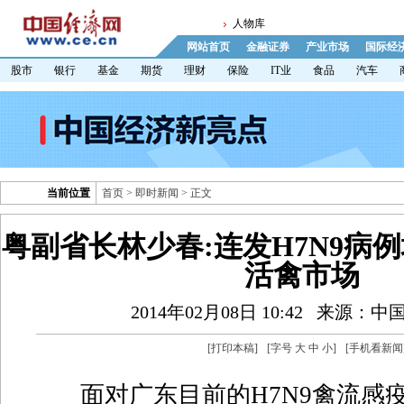
人物库
网站首页
金融证券
产业市场
国际经
股市
银行
基金
期货
理财
保险
IT业
食品
汽车
当前位置
首页
>
即时新闻
> 正文
粤副省长林少春:连发H7N9病
活禽市场
2014年02月08日 10:42
来源：中
[
打印本稿
]
[字号
大
中
小
]
[
手机看新闻
面对广东目前的H7N9禽流感