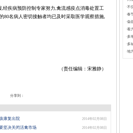
·
不仅
经疾病预防控制专家努力,禽流感疫点消毒处置工
·
春
的80名病人密切接触者均已及时采取医学观察措施,
·
奋战
·
着
·
多
·
多
·
地
（责任编辑：宋雅静）
分享到：
女孩康复出院
2014年02月08日
区要坚决关闭活禽市场
2014年02月08日