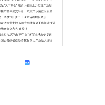
做"天下粮仓" 粮食大省应全力打造产业新...
节楼市整体成交平稳 一线城市示范效应明显
一季度“开门红” 工业大省稳增长聚焦三...
力盘活存量土地 多地专项债收储工作加速推进
地元宵灯会点亮“夜经济”
城土拍市场迎来“开门红” 闲置土地收储提速
方国企青睐低空经济赛道 助力产业做大做强