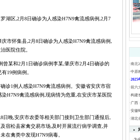
罗湖区,2月8日确诊为人感染H7N9禽流感病例,2月7
肇庆市怀集县,2月8日确诊为人感染H7N9禽流感病例,
收治医院住院。
曾某和2月1日确诊病例李某,肇庆市2月4日确诊的
·
南北
·
中原
已有19例病例。
·
20
诊1例人感染H7N9禽流感病例。安徽省安庆市宿
·
前六
感染H7N9禽流感病例,现病情为危重,在安庆市某医院
·
构建
·
广西
·
安徽
日晚,安庆市农委等相关部门接到卫生部门通报后,
·
湖北
及宿松县家禽交易市场,及时开展流行病学调查,并
未在禽类中发现H7N9病毒。
·
为