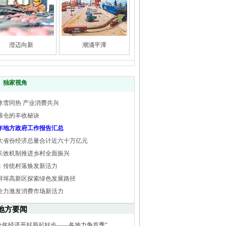
澄迈向新
潮涌平潭
独家视角
冰雪同热 产业消费共兴
粮仓的丰收秘诀
25年地方政府工作报告汇总
大省份经济总量合计近六十万亿元
长效机制推进乡村全面振兴
：传统村落焕发新活力
蚌埠高新区探索绿色发展路径
全力激发消费市场新活力
地方要闻
全年经济开好局起好步——各地力争首季“...