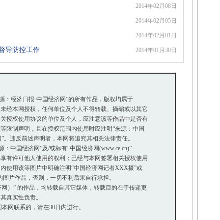
2014年02月08日
2014年02月05日
2014年02月01日
深督导防控工作
2014年01月30日
来源：经济日报-中国经济网”的所有作品，版权均属于
未经本网授权，任何单位及个人不得转载、摘编或以其它
关授权使用协议的单位及个人，应注意该等作品中是否有
等限制声明，且在授权范围内使用时应注明“来源：中国
网”。违反前述声明者，本网将追究其相关法律责任。
国经济网”及/或标有“中国经济网(www.ce.cn)”
享有许可他人使用的权利；已经与本网签署相关授权使用
使用该等图片中明确注明“中国经济网记者XXX摄”或
”的图片作品，否则，一切不利后果自行承担。
经济网）” 的作品，均转载自其它媒体，转载目的在于传递更
其真实性负责。
本网联系的，请在30日内进行。