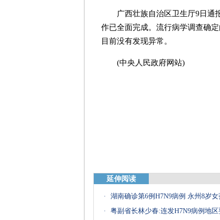
广西壮族自治区卫生厅9日通报,
作已全面完成。流行病学调查确定
目前没有发现异常。
(中央人民政府网站)
延伸阅读
·
湖南确诊第6例H7N9病例 永州8岁
·
粤副省长林少春:连发H7N9病例地