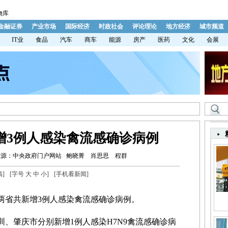
物库
金融证券
产业市场
国际经济
时政社会
评论理论
地方经济
城市频道
IT业
食品
汽车
商车
能源
房产
医药
文化
会展
增3例人感染禽流感确诊病例
来源：中央政府门户网站
鲍晓菁 肖思思 程群
稿
]
[字号
大
中
小
]
[
手机看新闻
]
省共新增3例人感染禽流感确诊病例。
、肇庆市分别新增1例人感染H7N9禽流感确诊病