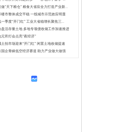
做"天下粮仓" 粮食大省应全力打造产业新...
节楼市整体成交平稳 一线城市示范效应明显
一季度“开门红” 工业大省稳增长聚焦三...
力盘活存量土地 多地专项债收储工作加速推进
地元宵灯会点亮“夜经济”
城土拍市场迎来“开门红” 闲置土地收储提速
方国企青睐低空经济赛道 助力产业做大做强