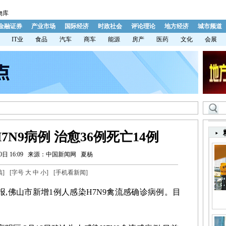
物库
金融证券
产业市场
国际经济
时政社会
评论理论
地方经济
城市频道
IT业
食品
汽车
商车
能源
房产
医药
文化
会展
7N9病例 治愈36例死亡14例
日 16:09
来源：中国新闻网
夏杨
稿
]
[字号
大
中
小
]
[
手机看新闻
]
,佛山市新增1例人感染H7N9禽流感确诊病例。目