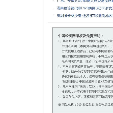
·
广东、安徽共新增3例人感染禽流感
·
湖南确诊第6例H7N9病例 永州8岁
·
粤副省长林少春:连发H7N9病例地
中国经济网版权及免责声明：
1、凡本网注明“来源：中国经济网” 或“
中国经济网（本网另有声明的除外）；
方式使用上述作品；已经与本网签署相
相应的授权使用限制声明，不得违反该
经济网”或“来源：经济日报-中国经济
2、本网所有的图片作品中，即使注明“来源：中
水印，但并不代表本网对该等图片作品
协议的单位及个人，仅有权在授权范围内
“经济日报社-中国经济网记者XXX摄
3、凡本网注明 “来源：XXX（非中国
多信息，并不代表本网赞同其观点和对
4、如因作品内容、版权和其它问题需要同
※ 网站总机：010-81025111 有关作品版权