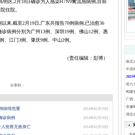
明区,2月18日确诊为人感染H7N9禽流感病例,目前
医院住院。
来,截至2月19日,广东共报告70例病例,已治愈36
确诊病例分别为广州13例、深圳19例、佛山12例、惠
1例、江门3例、肇庆9例、中山2例。
（责任编辑：彭博）
·
南北
·
中原
·
20
·
前六
分享到：
·
构建
·
广西
·
安徽
0例病情危重
2014年02月19日
·
湖北
确诊病例
2014年02月10日
 一人抢救无效身亡
2014年02月10日
·
为