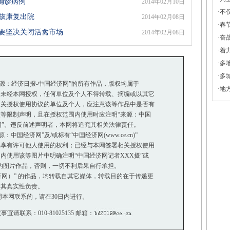
确诊病例
2014年02月10日
·
不仅
女孩康复出院
2014年02月08日
·
春
区要坚决关闭活禽市场
2014年02月08日
·
奋战
·
着
·
多
·
多
来源：经济日报-中国经济网”的所有作品，版权均属于
·
地
未经本网授权，任何单位及个人不得转载、摘编或以其它
关授权使用协议的单位及个人，应注意该等作品中是否有
等限制声明，且在授权范围内使用时应注明“来源：中国
网”。违反前述声明者，本网将追究其相关法律责任。
国经济网”及/或标有“中国经济网(www.ce.cn)”
享有许可他人使用的权利；已经与本网签署相关授权使用
使用该等图片中明确注明“中国经济网记者XXX摄”或
”的图片作品，否则，一切不利后果自行承担。
经济网）” 的作品，均转载自其它媒体，转载目的在于传递更
其真实性负责。
本网联系的，请在30日内进行。
事宜请联系：010-81025135 邮箱：