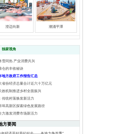
澄迈向新
潮涌平潭
独家视角
冰雪同热 产业消费共兴
粮仓的丰收秘诀
25年地方政府工作报告汇总
大省份经济总量合计近六十万亿元
长效机制推进乡村全面振兴
：传统村落焕发新活力
蚌埠高新区探索绿色发展路径
全力激发消费市场新活力
地方要闻
全年经济开好局起好步——各地力争首季“...