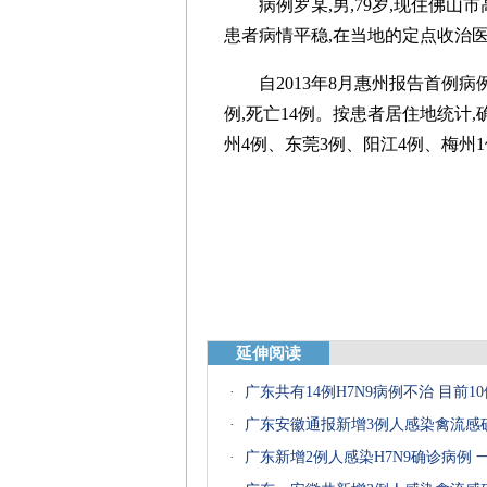
病例罗某,男,79岁,现住佛山市高
患者病情平稳,在当地的定点收治
自2013年8月惠州报告首例病例以
例,死亡14例。按患者居住地统计,
州4例、东莞3例、阳江4例、梅州
延伸阅读
·
广东共有14例H7N9病例不治 目前1
·
广东安徽通报新增3例人感染禽流感
·
广东新增2例人感染H7N9确诊病例