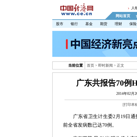
人
网站首页
股市
银行
基金
期货
理财
保险
当前位置
首页
>
即时新闻
> 正文
广东共报告70例H
2014年02月20
[
打印本
广东省卫生计生委2月19日通报
前全省发病数已达70例。